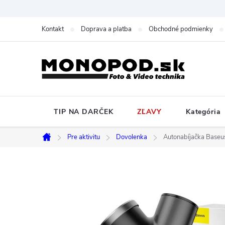
Prejsť
na
Kontakt
Doprava a platba
Obchodné podmienky
obsah
TIP NA DARČEK
ZĽAVY
Kategória
Pre aktivitu
Dovolenka
Autonabíjačka Baseu
Domov