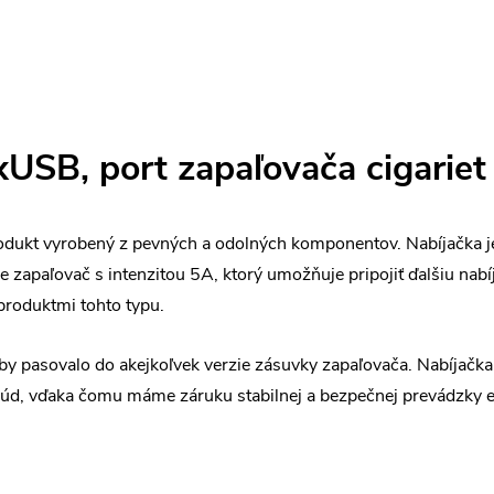
xUSB, port zapaľovača
cigarie
produkt vyrobený z pevných a odolných komponentov. Nabíjačk
zapaľovač s intenzitou 5A, ktorý umožňuje pripojiť ďalšiu nab
produktmi tohto typu.
, aby pasovalo do akejkoľvek verzie zásuvky zapaľovača. Nabíja
 prúd, vďaka čomu máme záruku stabilnej a bezpečnej prevádzky 