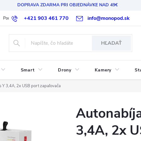
DOPRAVA ZDARMA PRI OBJEDNÁVKE NAD 49€
+421 903 461 770
info@monopod.sk
Podmienky ochrany osobných údajov
Reklamácia a vrátenie
HĽADAŤ
Smart
Drony
Kamery
St
s Y 3,4A, 2x USB port zapaľovača
Autonabíj
3,4A, 2x 