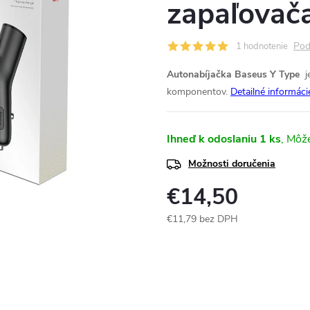
zapaľovač
Pod
1 hodnotenie
Autonabíjačka Baseus Y Type
j
komponentov.
Detailné informáci
Ihneď k odoslaniu
1 ks
Možnosti doručenia
€14,50
€11,79 bez DPH
Jednotková
cena: