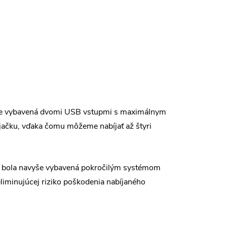
t
a je vybavená dvomi USB vstupmi s maximálnym
íjačku, vďaka čomu môžeme nabíjať až štyri
čka bola navyše vybavená pokročilým systémom
eliminujúcej riziko poškodenia nabíjaného