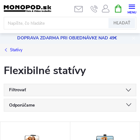
Prejsť
NÁKUPN
KOŠÍK
na
obsah
HĽADAŤ
DOPRAVA ZDARMA PRI OBJEDNÁVKE NAD 49€
Statívy
Flexibilné statívy
Filtrovať
R
Odporúčame
a
Najlacnejšie
V
Najdrahšie
d