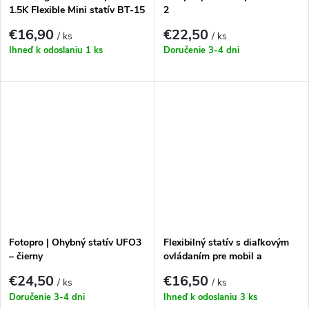
1.5K Flexible Mini statív BT-15
2
€16,90
€22,50
/ ks
/ ks
Ihneď k odoslaniu
1 ks
Doručenie 3-4 dni
Fotopro | Ohybný statív UFO3
Flexibilný statív s diaľkovým
– čierny
ovládaním pre mobil a
športové kamery
€24,50
€16,50
/ ks
/ ks
Doručenie 3-4 dni
Ihneď k odoslaniu
3 ks