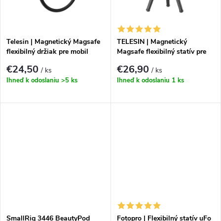
k
k
t
t
Telesin | Magnetický Magsafe
TELESIN | Magnetický
o
flexibilný držiak pre mobil
Magsafe flexibilný statív pre
mobil
o
€24,50
€26,90
/ ks
/ ks
v
Ihneď k odoslaniu
>5 ks
Ihneď k odoslaniu
1 ks
v
SmallRig 3446 BeautyPod
Fotopro | Flexibilný statív uFo