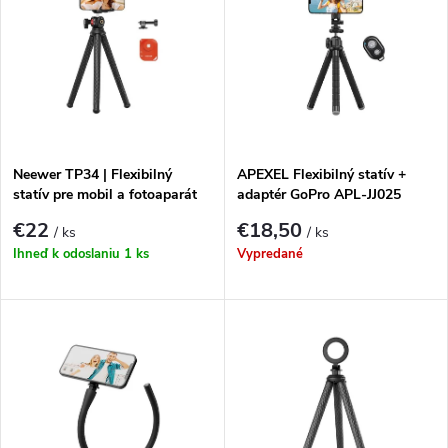
ý
Najpredávanejšie
e
p
Abecedne
n
i
i
s
e
Neewer TP34 | Flexibilný
APEXEL Flexibilný statív +
statív pre mobil a fotoaparát
adaptér GoPro APL-JJ025
p
(čierny)
p
€22
€18,50
/ ks
/ ks
r
Ihneď k odoslaniu
1 ks
Vypredané
r
o
o
d
d
u
u