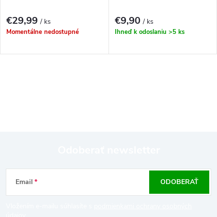
€29,99
€9,90
/ ks
/ ks
Momentálne nedostupné
Ihneď k odoslaniu
>5 ks
O
v
l
á
Odoberať newsletter
d
Z
a
Email
ODOBERAŤ
á
c
Vložením e-mailu súhlasíte s
podmienkami ochrany osobných
údajov