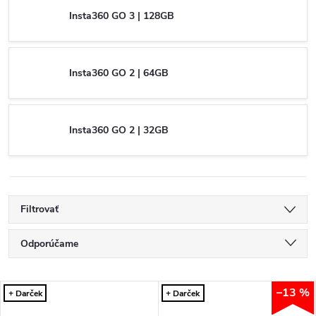
Insta360 GO 3 | 128GB
Insta360 GO 2 | 64GB
Insta360 GO 2 | 32GB
Filtrovať
R
Odporúčame
a
Najlacnejšie
V
–13 %
Najdrahšie