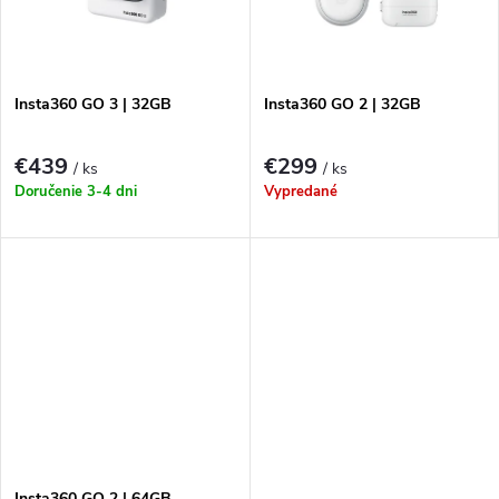
u
k
k
t
t
Insta360 GO 3 | 32GB
Insta360 GO 2 | 32GB
o
o
€439
€299
/ ks
/ ks
v
Doručenie 3-4 dni
Vypredané
v
Insta360 GO 2 | 64GB