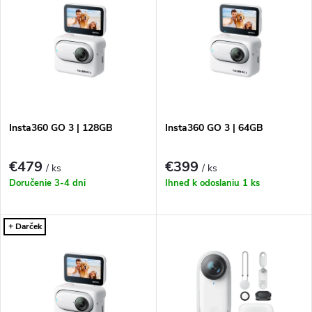
d
ý
Najpredávanejšie
e
p
Abecedne
n
i
i
s
e
Insta360 GO 3 | 128GB
Insta360 GO 3 | 64GB
p
p
€479
€399
/ ks
/ ks
r
Doručenie 3-4 dni
Ihneď k odoslaniu
1 ks
r
o
o
d
d
u