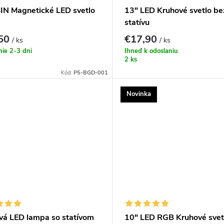
IN Magnetické LED svetlo
13" LED Kruhové svetlo be
statívu
,50
€17,90
/ ks
/ ks
ie 2-3 dni
Ihneď k odoslaniu
2 ks
Kód:
P5-BGD-001
Novinka
vá LED lampa so statívom
10" LED RGB Kruhové svet