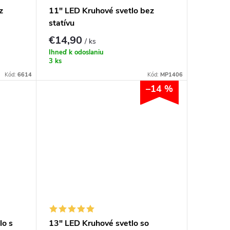
z
11" LED Kruhové svetlo bez
statívu
€14,90
/ ks
Ihneď k odoslaniu
3 ks
Kód:
6614
Kód:
MP1406
–14 %
lo s
13" LED Kruhové svetlo so