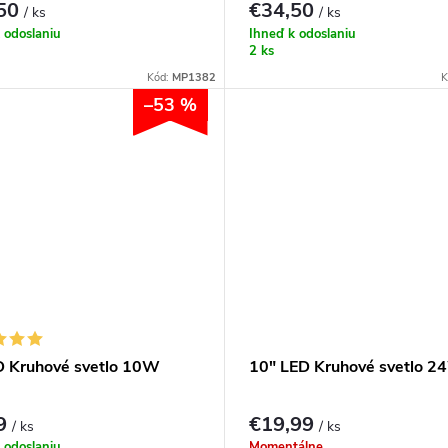
,50
€34,50
/ ks
/ ks
 odoslaniu
Ihneď k odoslaniu
2 ks
Kód:
MP1382
K
–53 %
D Kruhové svetlo 10W
10" LED Kruhové svetlo 2
99
€19,99
/ ks
/ ks
 odoslaniu
Momentálne