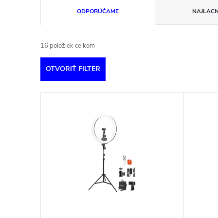
R
ODPORÚČAME
NAJLACN
a
16
položiek celkom
d
OTVORIŤ FILTER
e
V
n
ý
i
p
e
i
p
s
r