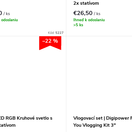
2x statívom
90
€26,50
/ ks
/ ks
 odoslaniu
Ihneď k odoslaniu
>5 ks
Kód:
5227
–22 %
ED RGB Kruhové svetlo s
Vlogovací set | Digipower 
tatívom
You Vlogging Kit 3"