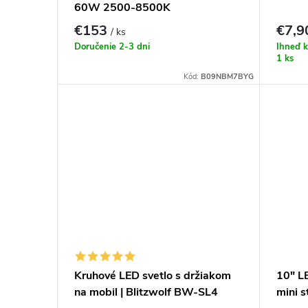
60W 2500-8500K
€153
€7,
/ ks
Doručenie 2-3 dni
Ihneď k
1 ks
Kód:
B09NBM7BYG
Kruhové LED svetlo s držiakom
10" L
na mobil | Blitzwolf BW-SL4
mini s