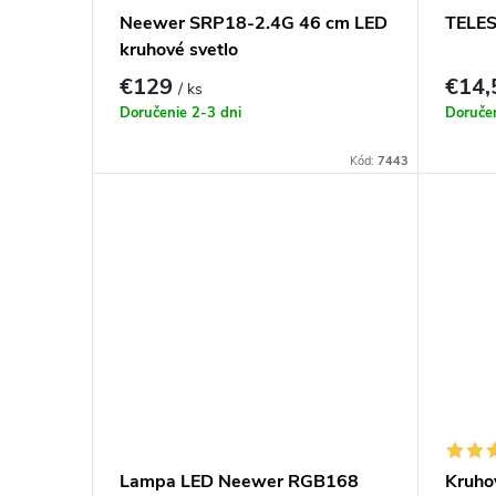
p
o
Neewer SRP18-2.4G 46 cm LED
TELES
kruhové svetlo
r
d
€129
€14
/ ks
o
Doručenie 2-3 dni
Doručen
u
Kód:
7443
d
k
u
t
k
o
t
v
o
v
Lampa LED Neewer RGB168
Kruho