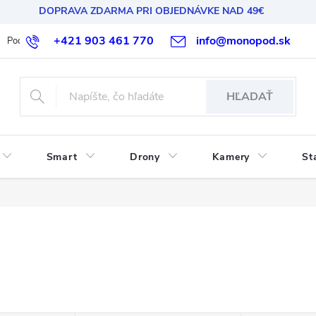
DOPRAVA ZDARMA PRI OBJEDNÁVKE NAD 49€
+421 903 461 770
info@monopod.sk
Podmienky ochrany osobných údajov
Reklamácia a vrátenie
HĽADAŤ
Smart
Drony
Kamery
St