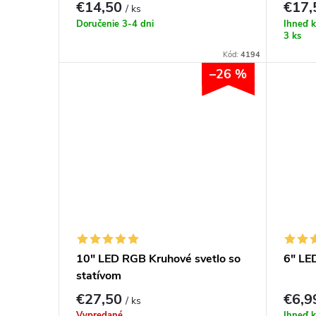
€14,50
€17
/ ks
Doručenie 3-4 dni
Ihneď k
3 ks
Kód:
4194
–26 %
10" LED RGB Kruhové svetlo so
6" LE
statívom
€27,50
€6,
/ ks
Vypredané
Ihneď k