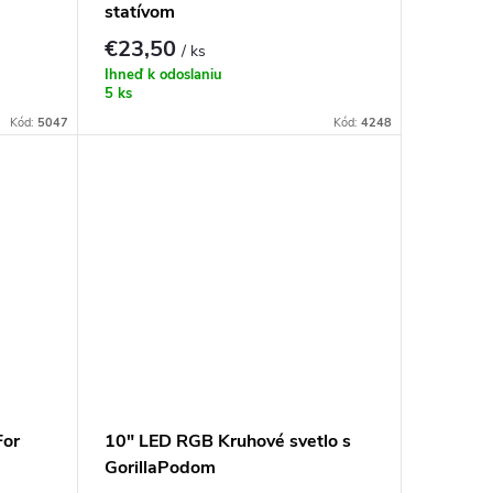
statívom
€23,50
/ ks
Ihneď k odoslaniu
5 ks
Kód:
5047
Kód:
4248
For
10" LED RGB Kruhové svetlo s
GorillaPodom