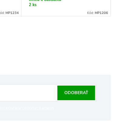
2 ks
ód:
MP1234
Kód:
MP1206
ODOBERAŤ
mi ochrany osobných údajov