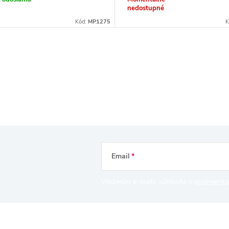
nedostupné
Kód:
MP1275
K
Email
Vložením e-mailu súhlasíte s
podmienka