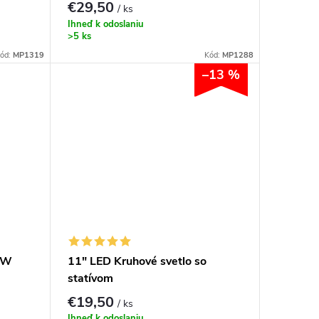
€29,50
/ ks
Ihneď k odoslaniu
>5 ks
ód:
MP1319
Kód:
MP1288
–13 %
4W
11" LED Kruhové svetlo so
statívom
€19,50
/ ks
Ihneď k odoslaniu