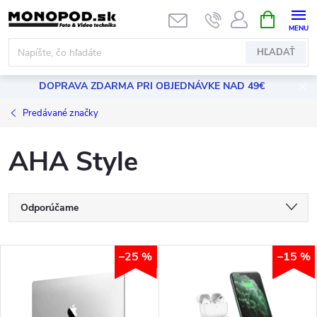
Prejsť
NÁKUPN
KOŠÍK
na
obsah
HĽADAŤ
DOPRAVA ZDARMA PRI OBJEDNÁVKE NAD 49€
Predávané značky
AHA Style
R
Odporúčame
a
Najlacnejšie
V
–25 %
–15 %
Najdrahšie
d
ý
Najpredávanejšie
e