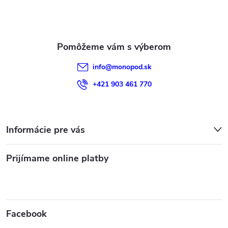
i
v
e
k
y
info
@
monopod.sk
v
+421 903 461 770
ý
p
Informácie pre vás
i
s
Prijímame online platby
u
Facebook