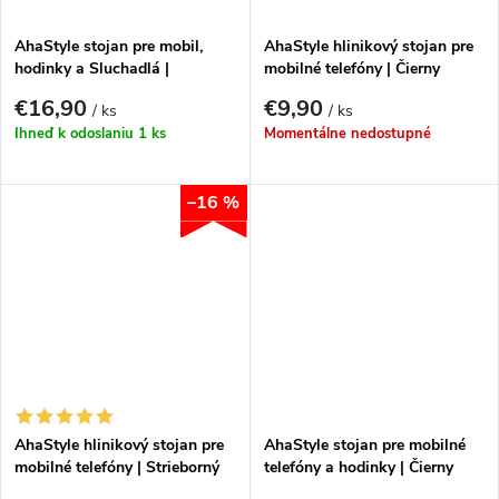
k
t
t
AhaStyle stojan pre mobil,
AhaStyle hlinikový stojan pre
o
hodinky a Sluchadlá |
mobilné telefóny | Čierny
Strieborný
o
€16,90
€9,90
/ ks
/ ks
v
Ihneď k odoslaniu
1 ks
Momentálne nedostupné
v
–16 %
AhaStyle hlinikový stojan pre
AhaStyle stojan pre mobilné
mobilné telefóny | Strieborný
telefóny a hodinky | Čierny