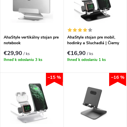
p
Abecedne
n
i
i
s
e
AhaStyle vertikálny stojan pre
AhaStyle stojan pre mobil,
notebook
hodinky a Sluchadlá | Čierny
p
p
€29,90
€16,90
/ ks
/ ks
r
Ihneď k odoslaniu
3 ks
Ihneď k odoslaniu
1 ks
r
o
–15 %
–16 %
o
d
d
u
u
k