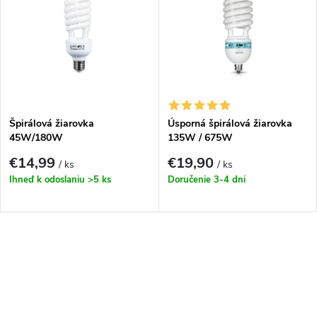
ý
Najpredávanejšie
e
p
Abecedne
n
i
i
s
e
Špirálová žiarovka
Úsporná špirálová žiarovka
45W/180W
135W / 675W
p
p
€14,99
€19,90
/ ks
/ ks
r
Ihneď k odoslaniu
>5 ks
Doručenie 3-4 dni
r
o
o
O
d
d
v
u
u
l