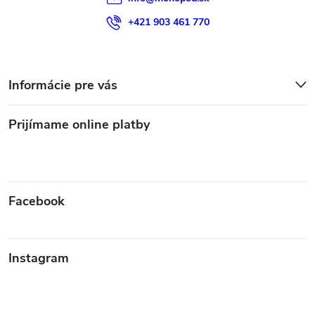
v
+421 903 461 770
ý
p
Informácie pre vás
i
s
Prijímame online platby
u
Facebook
Instagram