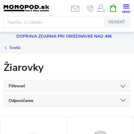
Prejsť
NÁKUPN
KOŠÍK
na
obsah
HĽADAŤ
DOPRAVA ZDARMA PRI OBJEDNÁVKE NAD 49€
Svetlá
Žiarovky
Filtrovať
R
Odporúčame
a
Najlacnejšie
V
Najdrahšie
d