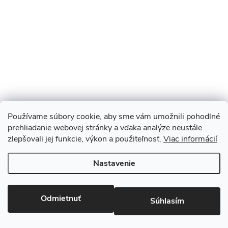
Používame súbory cookie, aby sme vám umožnili pohodlné
prehliadanie webovej stránky a vďaka analýze neustále
zlepšovali jej funkcie, výkon a použiteľnosť.
Viac informácií
Sledovať na Instagrame
Nastavenie
Copyright 2026
Monopod.sk
. Všetky práva vyhradené.
Upraviť
nastavenie cookies
Odmietnuť
Súhlasím
Vytvoril Shoptet