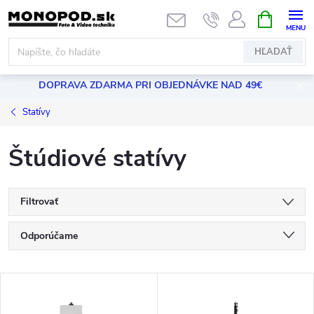
Prejsť
NÁKUPN
KOŠÍK
na
obsah
HĽADAŤ
DOPRAVA ZDARMA PRI OBJEDNÁVKE NAD 49€
Statívy
Štúdiové statívy
Filtrovať
R
Odporúčame
a
Najlacnejšie
V
Najdrahšie
d