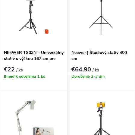
ý
Najpredávanejšie
e
p
Abecedne
n
i
i
s
e
NEEWER TS03N – Univerzálny
Neewer | Štúdiový statív 400
statív s výškou 167 cm pre
cm
p
smartfóny a fotoaparáty
p
€22
€64,90
/ ks
/ ks
r
Ihneď k odoslaniu
1 ks
Doručenie 2-3 dni
r
o
o
d
d
u
u