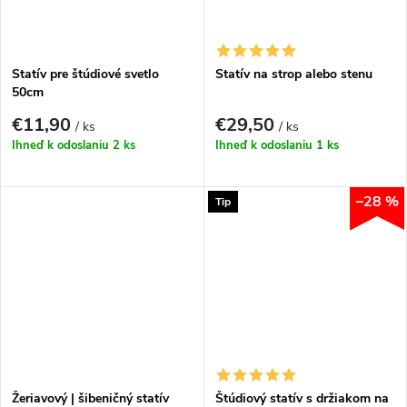
Statív pre štúdiové svetlo
Statív na strop alebo stenu
50cm
€11,90
€29,50
/ ks
/ ks
Ihneď k odoslaniu
2 ks
Ihneď k odoslaniu
1 ks
–28 %
Tip
Žeriavový | šibeničný statív
Štúdiový statív s držiakom na