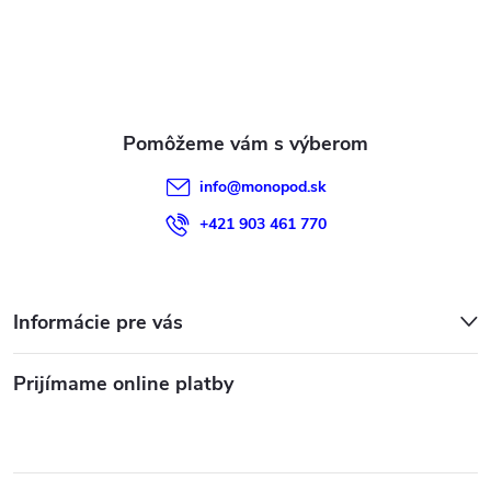
t
r
i
v
e
k
y
info
@
monopod.sk
v
+421 903 461 770
ý
p
Informácie pre vás
i
s
Prijímame online platby
u