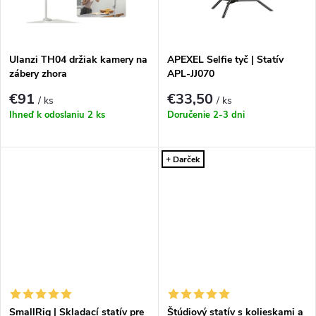
k
k
t
t
Ulanzi TH04 držiak kamery na
APEXEL Selfie tyč | Statív
o
zábery zhora
APL-JJ070
o
€91
€33,50
/ ks
/ ks
v
Ihneď k odoslaniu
2 ks
Doručenie 2-3 dni
v
SmallRig | Skladací statív pre
Štúdiový statív s kolieskami a