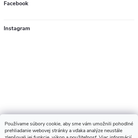
Facebook
Instagram
Používame súbory cookie, aby sme vám umožnili pohodlné
prehliadanie webovej stránky a vďaka analýze neustále
zlepšovali jej funkcie, výkon a použiteľnosť.
Viac informácií