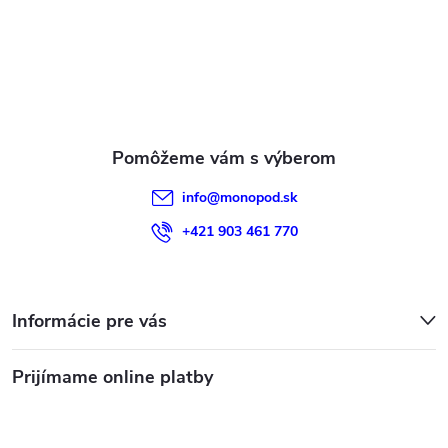
t
i
e
info
@
monopod.sk
+421 903 461 770
Informácie pre vás
Prijímame online platby