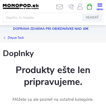
Prejsť
NÁKUPN
KOŠÍK
na
obsah
HĽADAŤ
DOPRAVA ZDARMA PRI OBJEDNÁVKE NAD 49€
Zhiyun Tech
Doplnky
Produkty ešte len
pripravujeme.
Môžete sa ale pozrieť na ostatné kategórie.