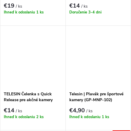
213-B)
€19
€14
/ ks
/ ks
Ihneď k odoslaniu
1 ks
Doručenie 3-4 dni
TELESIN Čelenka s Quick
Telesin | Plavák pre športové
Release pre akčné kamery
kamery (GP-MNP-102)
€14
€4,90
/ ks
/ ks
Ihneď k odoslaniu
2 ks
Ihneď k odoslaniu
1 ks