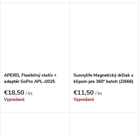
APEXEL Flexibilný statív +
Sunnylife Magnetický držiak s
adaptér GoPro APL-JJ025
klipom pre 360° batoh (ZJ666)
(čierny)
€18,50
€11,50
/ ks
/ ks
Vypredané
Vypredané