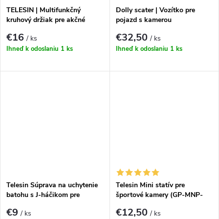
TELESIN | Multifunkčný
Dolly scater | Vozítko pre
kruhový držiak pre akčné
pojazd s kamerou
kamery
€16
€32,50
/ ks
/ ks
Ihneď k odoslaniu
1 ks
Ihneď k odoslaniu
1 ks
Telesin Súprava na uchytenie
Telesin Mini statív pre
batohu s J-háčikom pre
športové kamery (GP-MNP-
športové kamery (GP-BPM-
092-X)
€9
€12,50
/ ks
/ ks
003)