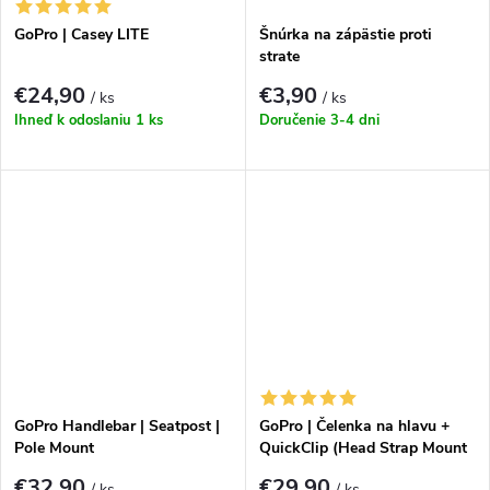
GoPro | Casey LITE
Šnúrka na zápästie proti
strate
€24,90
€3,90
/ ks
/ ks
Ihneď k odoslaniu
1 ks
Doručenie 3-4 dni
GoPro Handlebar | Seatpost |
GoPro | Čelenka na hlavu +
Pole Mount
QuickClip (Head Strap Mount
+ QuickClip)
€32,90
€29,90
/ ks
/ ks