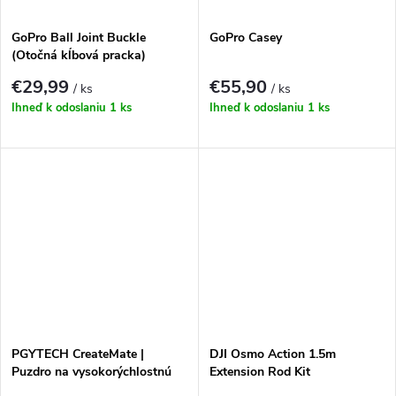
GoPro Ball Joint Buckle
GoPro Casey
(Otočná kĺbová pracka)
€29,99
€55,90
/ ks
/ ks
Ihneď k odoslaniu
1 ks
Ihneď k odoslaniu
1 ks
PGYTECH CreateMate |
DJI Osmo Action 1.5m
Puzdro na vysokorýchlostnú
Extension Rod Kit
čítačku kariet