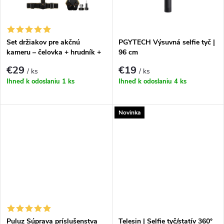
k
k
t
t
Set držiakov pre akčnú
PGYTECH Výsuvná selfie tyč |
o
kameru – čelovka + hrudník +
96 cm
prilba
o
€29
€19
/ ks
/ ks
v
Ihneď k odoslaniu
1 ks
Ihneď k odoslaniu
4 ks
v
Novinka
Puluz Súprava príslušenstva
Telesin | Selfie tyč/statív 360°