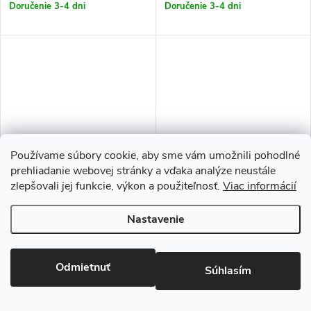
Doručenie 3-4 dni
Doručenie 3-4 dni
Používame súbory cookie, aby sme vám umožnili pohodlné
prehliadanie webovej stránky a vďaka analýze neustále
zlepšovali jej funkcie, výkon a použiteľnosť.
Viac informácií
TELESIN 3-Way Statív TE-
Alogy | Držiak na riadidlá
TRP-009
bicykla
Nastavenie
€26
€12,90
/ ks
/ ks
Doručenie 3-4 dni
Ihneď k odoslaniu
3 ks
Odmietnuť
Súhlasím