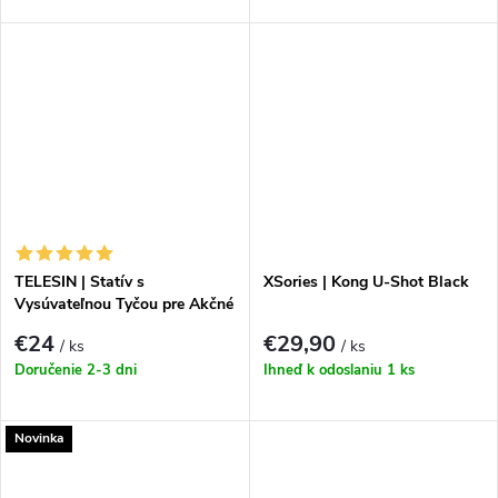
TELESIN | Statív s
XSories | Kong U-Shot Black
Vysúvateľnou Tyčou pre Akčné
Kamery
€24
€29,90
/ ks
/ ks
Doručenie 2-3 dni
Ihneď k odoslaniu
1 ks
Novinka