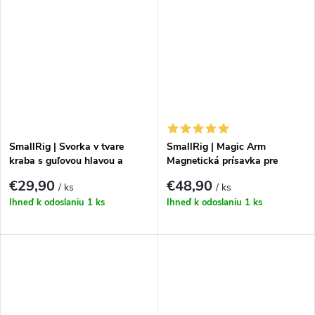
SmallRig | Svorka v tvare
SmallRig | Magic Arm
kraba s guľovou hlavou a
Magnetická prísavka pre
magickým ramenom 4373
akčné kamery 4466
€29,90
€48,90
/ ks
/ ks
Ihneď k odoslaniu
1 ks
Ihneď k odoslaniu
1 ks