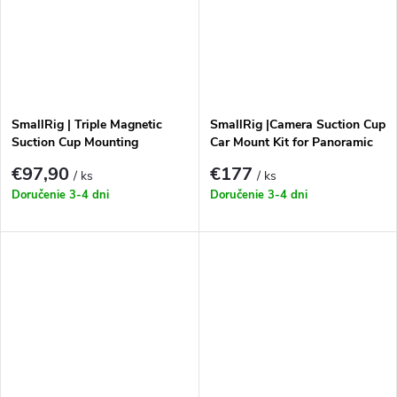
SmallRig | Triple Magnetic
SmallRig |Camera Suction Cup
Suction Cup Mounting
Car Mount Kit for Panoramic
Support Kit for Action
Shooting 4380
€97,90
€177
/ ks
/ ks
Cameras 4468
Doručenie 3-4 dni
Doručenie 3-4 dni