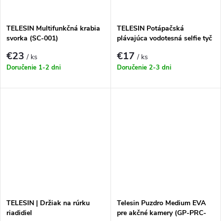
TELESIN Multifunkčná krabia
TELESIN Potápačská
svorka (SC-001)
plávajúca vodotesná selfie tyč
GP-MNP-T01
€23
€17
/ ks
/ ks
Doručenie 1-2 dni
Doručenie 2-3 dni
TELESIN | Držiak na rúrku
Telesin Puzdro Medium EVA
riadidiel
pre akčné kamery (GP-PRC-