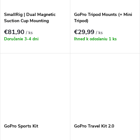
SmallRig | Dual Magnetic
GoPro Tripod Mounts (+ Mini
Suction Cup Mounting
Tripod)
Support Kit for Action
€81,90
€29,99
/ ks
/ ks
Cameras 4467
Doručenie 3-4 dni
Ihneď k odoslaniu
1 ks
GoPro Sports Kit
GoPro Travel Kit 2.0