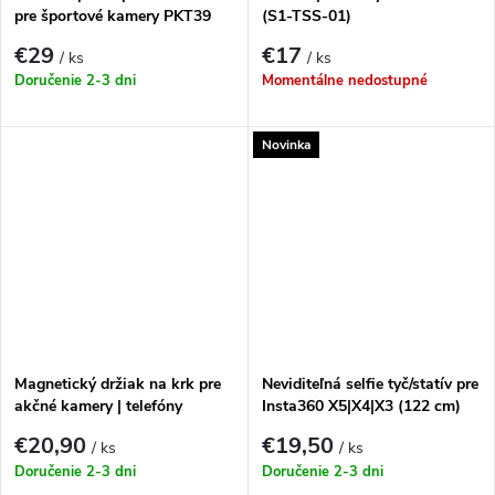
pre športové kamery PKT39
(S1-TSS-01)
50v1
€29
€17
/ ks
/ ks
Doručenie 2-3 dni
Momentálne nedostupné
Novinka
Magnetický držiak na krk pre
Neviditeľná selfie tyč/statív pre
akčné kamery | telefóny
Insta360 X5|X4|X3 (122 cm)
€20,90
€19,50
/ ks
/ ks
Doručenie 2-3 dni
Doručenie 2-3 dni