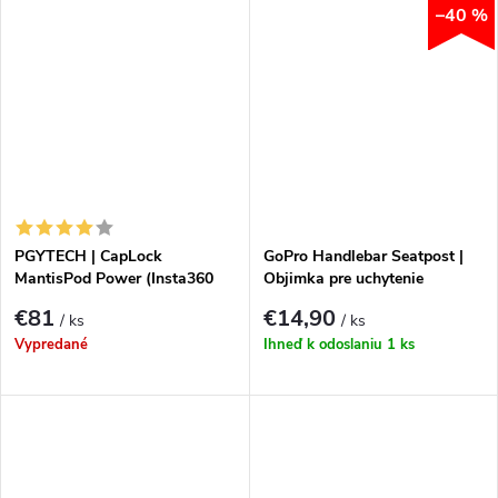
–40 %
PGYTECH | CapLock
GoPro Handlebar Seatpost |
MantisPod Power (Insta360
Objimka pre uchytenie
Edition)
€81
€14,90
/ ks
/ ks
Vypredané
Ihneď k odoslaniu
1 ks