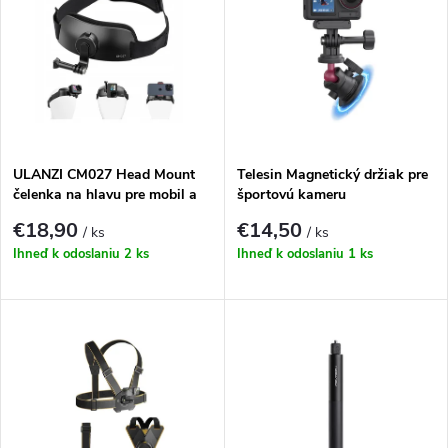
ý
Najpredávanejšie
e
p
Abecedne
n
i
i
s
e
ULANZI CM027 Head Mount
Telesin Magnetický držiak pre
čelenka na hlavu pre mobil a
športovú kameru
p
kameru
p
€18,90
€14,50
/ ks
/ ks
r
Ihneď k odoslaniu
2 ks
Ihneď k odoslaniu
1 ks
r
o
o
d
d
u
u