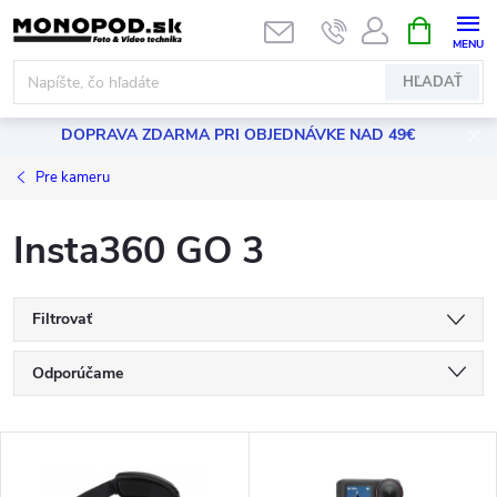
Prejsť
NÁKUPN
KOŠÍK
na
obsah
HĽADAŤ
DOPRAVA ZDARMA PRI OBJEDNÁVKE NAD 49€
Pre kameru
Insta360 GO 3
Filtrovať
R
Odporúčame
a
Najlacnejšie
V
Najdrahšie
d