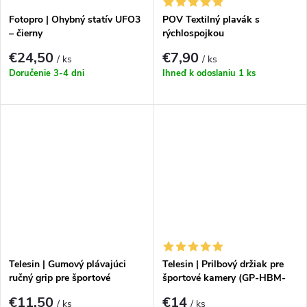
Fotopro | Ohybný statív UFO3
POV Textilný plavák s
– čierny
rýchlospojkou
€24,50
€7,90
/ ks
/ ks
Doručenie 3-4 dni
Ihneď k odoslaniu
1 ks
Telesin | Gumový plávajúci
Telesin | Prilbový držiak pre
ručný grip pre športové
športové kamery (GP-HBM-
kamery (GP-MNP-300-YL)
MT2)
€11,50
€14
/ ks
/ ks