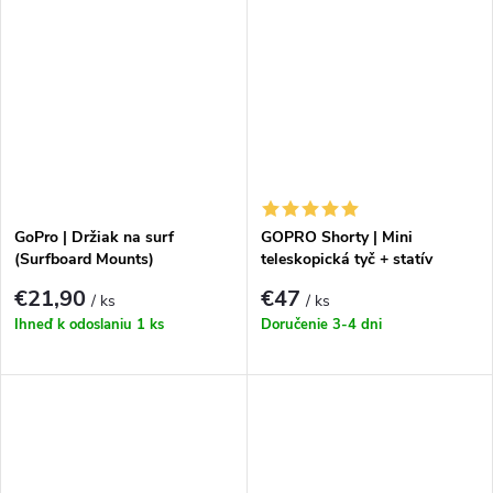
GoPro | Držiak na surf
GOPRO Shorty | Mini
(Surfboard Mounts)
teleskopická tyč + statív
€21,90
€47
/ ks
/ ks
Ihneď k odoslaniu
1 ks
Doručenie 3-4 dni