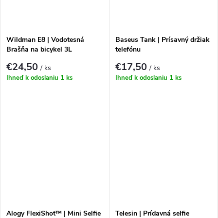
Wildman E8 | Vodotesná
Baseus Tank | Prísavný držiak
Brašňa na bicykel 3L
telefónu
€24,50
€17,50
/ ks
/ ks
Ihneď k odoslaniu
1 ks
Ihneď k odoslaniu
1 ks
Alogy FlexiShot™ | Mini Selfie
Telesin | Prídavná selfie