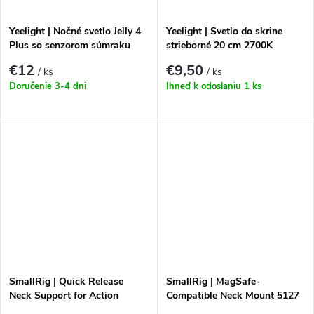
Yeelight | Nočné svetlo Jelly 4
Yeelight | Svetlo do skrine
Plus so senzorom súmraku
strieborné 20 cm 2700K
(zásuvka USB C)
€12
€9,50
/ ks
/ ks
Doručenie 3-4 dni
Ihneď k odoslaniu
1 ks
SmallRig | Quick Release
SmallRig | MagSafe-
Neck Support for Action
Compatible Neck Mount 5127
Cameras 5126