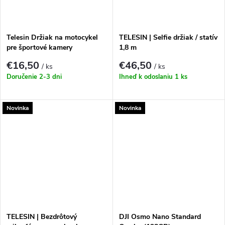
Telesin Držiak na motocykel
TELESIN | Selfie držiak / statív
pre športové kamery
1,8 m
€16,50
€46,50
/ ks
/ ks
Doručenie 2-3 dni
Ihneď k odoslaniu
1 ks
Novinka
Novinka
TELESIN | Bezdrôtový
DJI Osmo Nano Standard