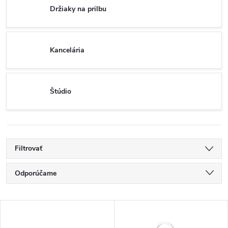
Držiaky na prilbu
Kancelária
Štúdio
Filtrovať
R
Odporúčame
a
Najlacnejšie
V
Najdrahšie
d