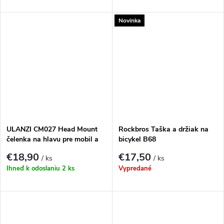
Novinka
ULANZI CM027 Head Mount
Rockbros Taška a držiak na
čelenka na hlavu pre mobil a
bicykel B68
kameru
€18,90
€17,50
/ ks
/ ks
Ihneď k odoslaniu
2 ks
Vypredané