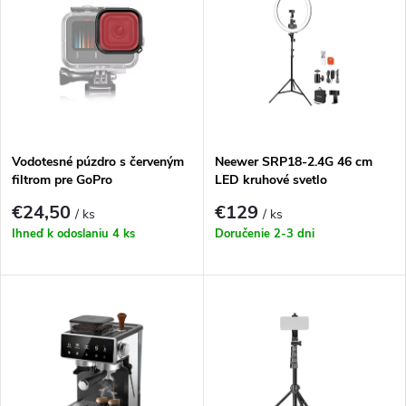
ý
Najpredávanejšie
e
p
Abecedne
n
i
i
s
e
Vodotesné púzdro s červeným
Neewer SRP18-2.4G 46 cm
filtrom pre GoPro
LED kruhové svetlo
p
HERO13|12|11|10|9 Black
p
€24,50
€129
/ ks
/ ks
r
Ihneď k odoslaniu
4 ks
Doručenie 2-3 dni
r
o
o
d
d
u
u