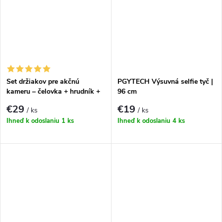
Set držiakov pre akčnú
PGYTECH Výsuvná selfie tyč |
kameru – čelovka + hrudník +
96 cm
prilba
€29
€19
/ ks
/ ks
Ihneď k odoslaniu
1 ks
Ihneď k odoslaniu
4 ks