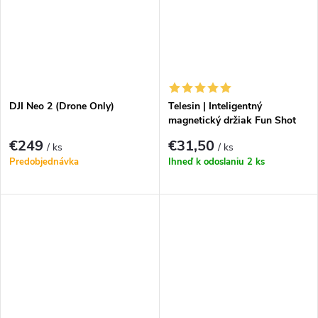
DJI Neo 2 (Drone Only)
Telesin | Inteligentný
magnetický držiak Fun Shot
pre Iphone 16|15|14|13|12
€249
€31,50
/ ks
/ ks
Predobjednávka
Ihneď k odoslaniu
2 ks