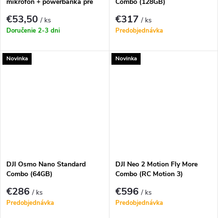
mikrofón + powerbanka pre
Combo (128GB)
telefóny (USB-C)
€53,50
€317
/ ks
/ ks
Doručenie 2-3 dni
Predobjednávka
Novinka
Novinka
DJI Osmo Nano Standard
DJI Neo 2 Motion Fly More
Combo (64GB)
Combo (RC Motion 3)
€286
€596
/ ks
/ ks
Predobjednávka
Predobjednávka