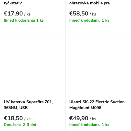
tyč-stativ
obrazovka mobile pre
smartfóny (iOS / Android)
€17,90
€58,50
/ ks
/ ks
Ihneď k odoslaniu
1 ks
Ihneď k odoslaniu
1 ks
UV baterka Superfire Z01,
Ulanzi SK-22 Electric Suction
365NM, USB
MagMount M096
€18,50
€49,90
/ ks
/ ks
Doručenie 2-3 dni
Ihneď k odoslaniu
1 ks