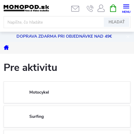
Prejsť
NÁKUPN
KOŠÍK
na
obsah
HĽADAŤ
DOPRAVA ZDARMA PRI OBJEDNÁVKE NAD 49€
Domov
Pre aktivitu
Motocykel
Surfing