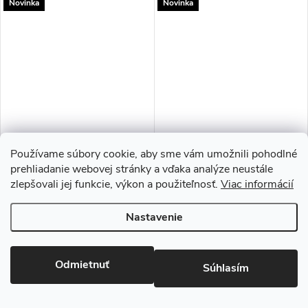
Novinka
Novinka
Telesin | Selfie tyč/statív 360°
Šnúrka na mobil 3v1 | Pink
Používame súbory cookie, aby sme vám umožnili pohodlné
(S1-TSS-01)
prehliadanie webovej stránky a vďaka analýze neustále
zlepšovali jej funkcie, výkon a použiteľnosť.
Viac informácií
€17
€14,90
/ ks
/ ks
Momentálne nedostupné
Ihneď k odoslaniu
>5 ks
Nastavenie
Novinka
Novinka
Odmietnuť
Súhlasím