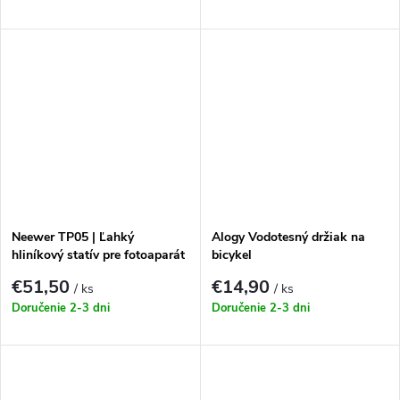
Neewer TP05 | Ľahký
Alogy Vodotesný držiak na
hliníkový statív pre fotoaparát
bicykel
a mobil
€51,50
€14,90
/ ks
/ ks
Doručenie 2-3 dni
Doručenie 2-3 dni