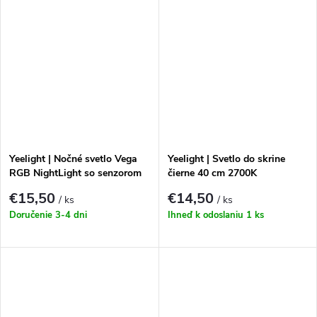
Yeelight | Nočné svetlo Vega
Yeelight | Svetlo do skrine
RGB NightLight so senzorom
čierne 40 cm 2700K
pohybu
€15,50
€14,50
/ ks
/ ks
Doručenie 3-4 dni
Ihneď k odoslaniu
1 ks