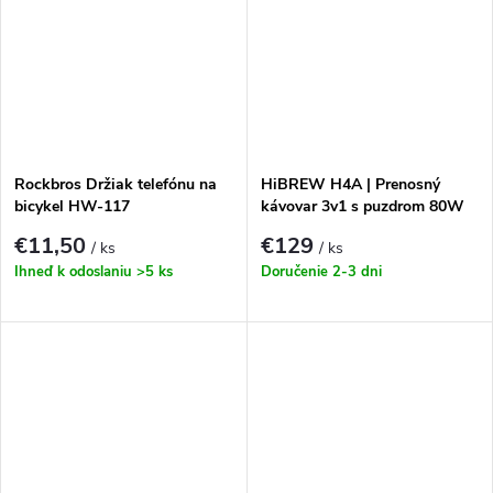
Rockbros Držiak telefónu na
HiBREW H4A | Prenosný
bicykel HW-117
kávovar 3v1 s puzdrom 80W
HiBREW H4A
€11,50
€129
/ ks
/ ks
Ihneď k odoslaniu
>5 ks
Doručenie 2-3 dni