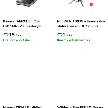
k
k
t
t
Kávovar AMZCHEF CE-
NEEWER TS03N – Univerzálny
o
CM5560-SV s piestovým
statív s výškou 167 cm pre
systémom
smartfóny a fotoaparáty
o
€215
€22
/ ks
/ ks
v
Doručenie 2-3 dni
Ihneď k odoslaniu
1 ks
v
Neewer TP34 | Flexibilný
Wildman Bag E6S | Taška na