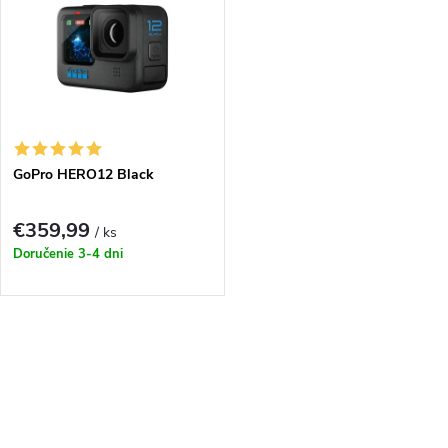
ý
Najpredávanejšie
e
p
Abecedne
n
i
i
s
e
GoPro HERO12 Black
p
p
€359,99
/ ks
r
Doručenie 3-4 dni
r
o
o
O
d
d
v
u
l
u