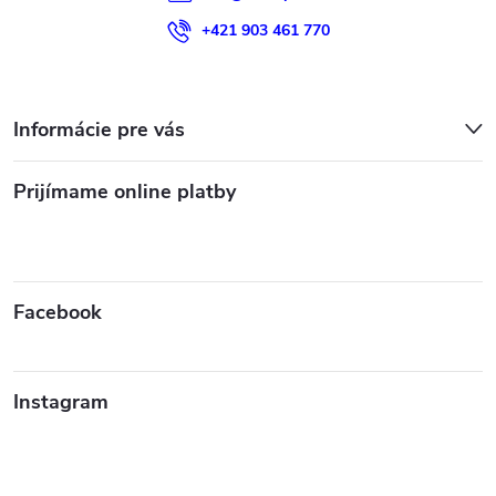
v
+421 903 461 770
ý
p
Informácie pre vás
i
s
Prijímame online platby
u
Facebook
Instagram