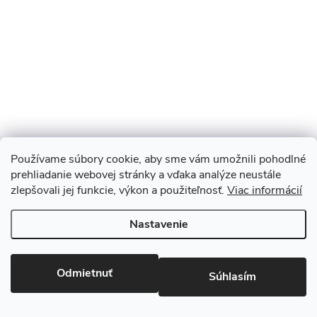
Používame súbory cookie, aby sme vám umožnili pohodlné
prehliadanie webovej stránky a vďaka analýze neustále
zlepšovali jej funkcie, výkon a použiteľnosť.
Viac informácií
Sledovať na Instagrame
Nastavenie
Copyright 2026
Monopod.sk
. Všetky práva vyhradené.
Upraviť
nastavenie cookies
Odmietnuť
Súhlasím
Vytvoril Shoptet