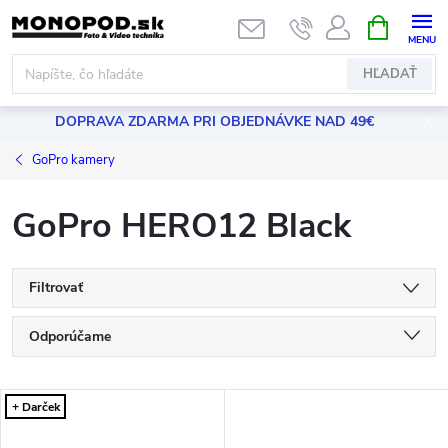
Prejsť
NÁKUPN
KOŠÍK
na
obsah
HĽADAŤ
DOPRAVA ZDARMA PRI OBJEDNÁVKE NAD 49€
GoPro kamery
GoPro HERO12 Black
Filtrovať
R
Odporúčame
a
Najlacnejšie
V
Najdrahšie
d