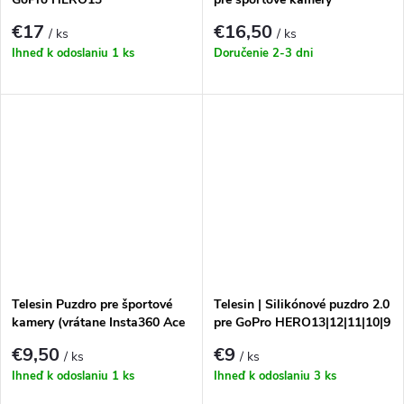
€17
€16,50
/ ks
/ ks
Ihneď k odoslaniu
1 ks
Doručenie 2-3 dni
Telesin Puzdro pre športové
Telesin | Silikónové puzdro 2.0
kamery (vrátane Insta360 Ace
pre GoPro HERO13|12|11|10|9
Pro 2, DJI Action 5 Pro, GoPro
€9,50
€9
/ ks
/ ks
13)
Ihneď k odoslaniu
1 ks
Ihneď k odoslaniu
3 ks