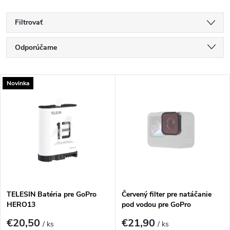
Filtrovať
R
Odporúčame
a
Najlacnejšie
V
Novinka
Najdrahšie
d
ý
Najpredávanejšie
e
p
Abecedne
n
i
i
s
e
TELESIN Batéria pre GoPro
Červený filter pre natáčanie
HERO13
pod vodou pre GoPro
p
HERO13|12|11|10|9
p
€20,50
€21,90
/ ks
/ ks