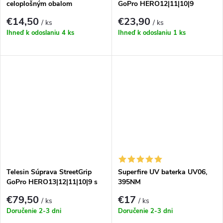
celoplošným obalom
GoPro HERO12|11|10|9
€14,50
€23,90
/ ks
/ ks
Ihneď k odoslaniu
4 ks
Ihneď k odoslaniu
1 ks
Telesin Súprava StreetGrip
Superfire UV baterka UV06,
GoPro HERO13|12|11|10|9 s
395NM
klietkou
€79,50
€17
/ ks
/ ks
Doručenie 2-3 dni
Doručenie 2-3 dni