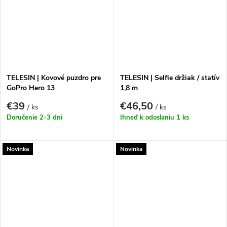
TELESIN | Kovové puzdro pre
TELESIN | Selfie držiak / statív
GoPro Hero 13
1,8 m
€39
€46,50
/ ks
/ ks
Doručenie 2-3 dni
Ihneď k odoslaniu
1 ks
Novinka
Novinka