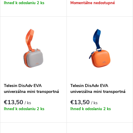
r
Ihneď k odoslaniu
2 ks
Momentálne nedostupné
r
o
o
d
d
u
u
k
k
t
t
Telesin DisAdv EVA
Telesin DisAdv EVA
o
univerzálna mini transportná
univerzálna mini transportná
taška pre športové kamery
taška pre športové kamery
o
€13,50
€13,50
/ ks
/ ks
(sivo-oranžová)
(oranžová)
v
Ihneď k odoslaniu
2 ks
Ihneď k odoslaniu
2 ks
v