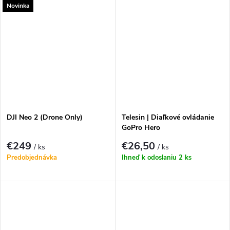
Novinka
DJI Neo 2 (Drone Only)
Telesin | Diaľkové ovládanie
GoPro Hero
13/12/11/10/9/8/MAX
€249
€26,50
/ ks
/ ks
Predobjednávka
Ihneď k odoslaniu
2 ks