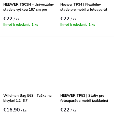
NEEWER TS03N – Univerzálny
Neewer TP34 | Flexibilný
statív s výškou 167 cm pre
statív pre mobil a fotoaparát
smartfóny a fotoaparáty
€22
€22
/ ks
/ ks
Ihneď k odoslaniu
1 ks
Ihneď k odoslaniu
1 ks
Wildman Bag E6S | Taška na
NEEWER TP53 | Stativ pre
bicykel 1.2l 6.7
fotoaparát a mobil (základná
verzia)
€16,90
€22
/ ks
/ ks