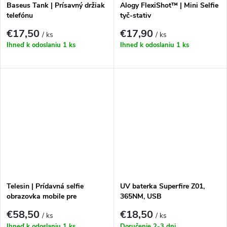
Baseus Tank | Prísavný držiak
Alogy FlexiShot™ | Mini Selfie
telefónu
tyč-stativ
€17,50
€17,90
/ ks
/ ks
Ihneď k odoslaniu
1 ks
Ihneď k odoslaniu
1 ks
Telesin | Prídavná selfie
UV baterka Superfire Z01,
obrazovka mobile pre
365NM, USB
smartfóny (iOS / Android)
€58,50
€18,50
/ ks
/ ks
Ihneď k odoslaniu
1 ks
Doručenie 2-3 dni