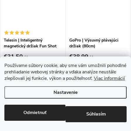
Telesin | Inteligentný
GoPro | Výsuvný plávajúci
magnetický držiak Fun Shot
držiak (80cm)
pre Iphone 16|15|14|13|12
€31,50
€38,99
/ ks
/ ks
Ihneď k odoslaniu
2 ks
Ihneď k odoslaniu
1 ks
Používame súbory cookie, aby sme vám umožnili pohodlné
prehliadanie webovej stránky a vďaka analýze neustále
zlepšovali jej funkcie, výkon a použiteľnosť.
Viac informácií
Nastavenie
Odmietnuť
Súhlasím