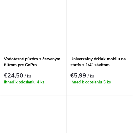
Vodotesné púzdro s červeným
Univerzálny držiak mobilu na
filtrom pre GoPro
statív s 1/4" závitom
HERO13|12|11|10|9 Black
€24,50
€5,99
/ ks
/ ks
Ihneď k odoslaniu
4 ks
Ihneď k odoslaniu
5 ks