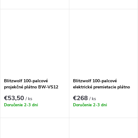
Blitzwolf 100-palcové
Blitzwolf 100-palcové
projekčné plátno BW-VS12
elektrické premietacie plátno
BW-VS13 na strop/stenu
€53,50
€268
/ ks
/ ks
Doručenie 2-3 dni
Doručenie 2-3 dni