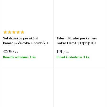
Set držiakov pre akčnú
Telesin Puzdro pre kameru
kameru – čelovka + hrudník +
GoPro Hero13|12|11|10|9
prilba
€29
€9
/ ks
/ ks
Ihneď k odoslaniu
1 ks
Ihneď k odoslaniu
3 ks