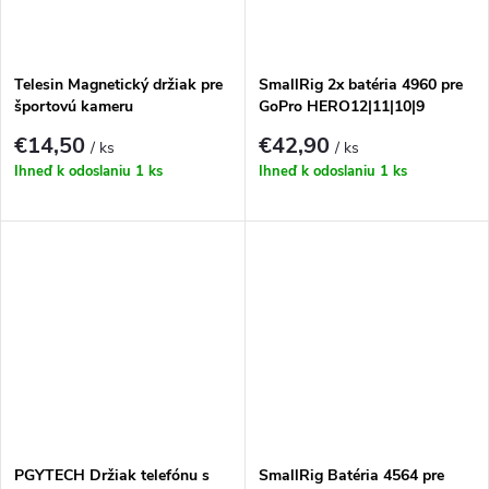
Telesin Magnetický držiak pre
SmallRig 2x batéria 4960 pre
športovú kameru
GoPro HERO12|11|10|9
€14,50
€42,90
/ ks
/ ks
Ihneď k odoslaniu
1 ks
Ihneď k odoslaniu
1 ks
PGYTECH Držiak telefónu s
SmallRig Batéria 4564 pre