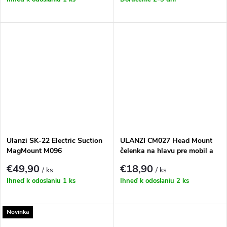
Ulanzi SK-22 Electric Suction
ULANZI CM027 Head Mount
MagMount M096
čelenka na hlavu pre mobil a
kameru
€49,90
€18,90
/ ks
/ ks
Ihneď k odoslaniu
1 ks
Ihneď k odoslaniu
2 ks
Novinka