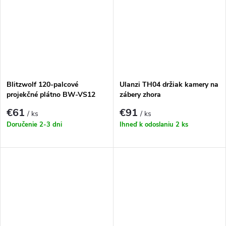
Blitzwolf 120-palcové
Ulanzi TH04 držiak kamery na
projekčné plátno BW-VS12
zábery zhora
€61
€91
/ ks
/ ks
Doručenie 2-3 dni
Ihneď k odoslaniu
2 ks