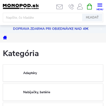
Prejsť
NÁKUPN
KOŠÍK
na
obsah
HĽADAŤ
DOPRAVA ZDARMA PRI OBJEDNÁVKE NAD 49€
Domov
Kategória
Adaptéry
Nabíjačky, batérie