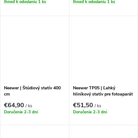
Ihneď k odoslaniu
1 ks
Ihneď k odoslaniu
1 ks
Neewer | Štúdiový statív 400
Neewer TP05 | Ľahký
cm
hliníkový statív pre fotoaparát
a mobil
€64,90
€51,50
/ ks
/ ks
Doručenie 2-3 dni
Doručenie 2-3 dni