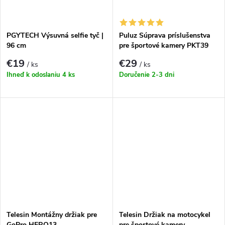
PGYTECH Výsuvná selfie tyč |
Puluz Súprava príslušenstva
96 cm
pre športové kamery PKT39
50v1
€19
€29
/ ks
/ ks
Ihneď k odoslaniu
4 ks
Doručenie 2-3 dni
Telesin Montážny držiak pre
Telesin Držiak na motocykel
GoPro HERO13
pre športové kamery