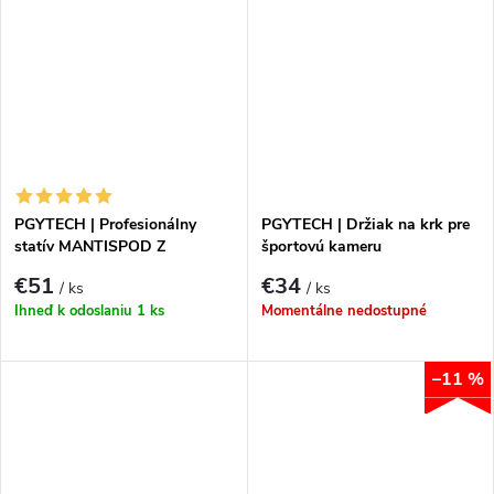
PGYTECH | Profesionálny
PGYTECH | Držiak na krk pre
statív MANTISPOD Z
športovú kameru
€51
€34
/ ks
/ ks
Ihneď k odoslaniu
1 ks
Momentálne nedostupné
–11 %