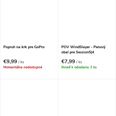
Popruh na krk pre GoPro
POV WindSlayer - Penový
obal pre Session5|4
€9,99
€7,99
/ ks
/ ks
Momentálne nedostupné
Ihneď k odoslaniu
3 ks