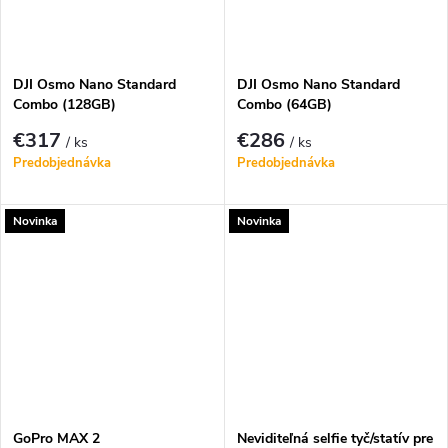
k
k
t
t
DJI Osmo Nano Standard
DJI Osmo Nano Standard
o
Combo (128GB)
Combo (64GB)
o
€317
€286
/ ks
/ ks
v
Predobjednávka
Predobjednávka
v
Novinka
Novinka
GoPro MAX 2
Neviditeľná selfie tyč/statív pre