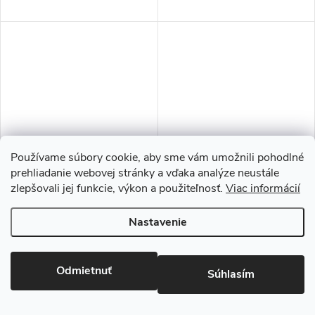
Používame súbory cookie, aby sme vám umožnili pohodlné
prehliadanie webovej stránky a vďaka analýze neustále
Svorka Jaws
POV Oblé nalepovacie držiaky
zlepšovali jej funkcie, výkon a použiteľnosť.
Viac informácií
Nastavenie
€9,50
€3,90
/ ks
/ ks
Momentálne nedostupné
Ihneď k odoslaniu
>5 ks
Odmietnuť
Súhlasím
–29 %