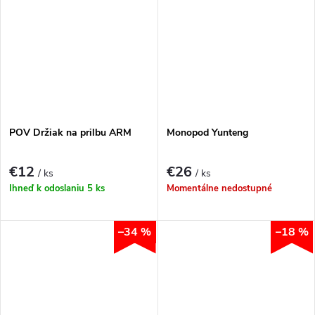
POV Držiak na prilbu ARM
Monopod Yunteng
€12
€26
/ ks
/ ks
Ihneď k odoslaniu
5 ks
Momentálne nedostupné
–34 %
–18 %