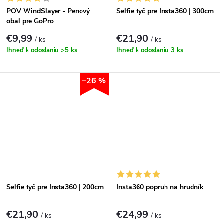
POV WindSlayer - Penový
Selfie tyč pre Insta360 | 300cm
obal pre GoPro
HERO13|12|11|10|9
€9,99
€21,90
/ ks
/ ks
Ihneď k odoslaniu
>5 ks
Ihneď k odoslaniu
3 ks
–26 %
Selfie tyč pre Insta360 | 200cm
Insta360 popruh na hrudník
€21,90
€24,99
/ ks
/ ks