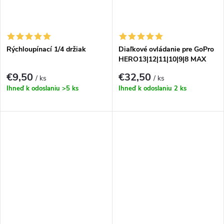
Rýchloupínací 1/4 držiak
Diaľkové ovládanie pre GoPro
HERO13|12|11|10|9|8 MAX
€9,50
€32,50
/ ks
/ ks
Ihneď k odoslaniu
>5 ks
Ihneď k odoslaniu
2 ks