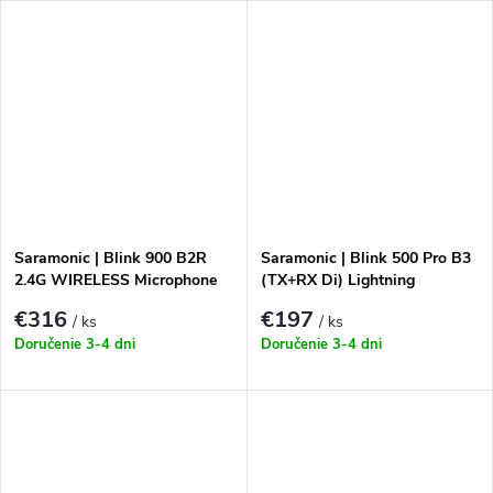
Saramonic | Blink 900 B2R
Saramonic | Blink 500 Pro B3
2.4G WIRELESS Microphone
(TX+RX Di) Lightning
Kit with recording function &
€316
€197
/ ks
/ ks
charging box
Doručenie 3-4 dni
Doručenie 3-4 dni