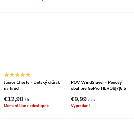
Junior Chesty - Detský držiak
POV WindSlayer - Penový
na hruď
obal pre GoPro HERO8|7|6|5
€12,90
€9,99
/ ks
/ ks
Momentálne nedostupné
Vypredané