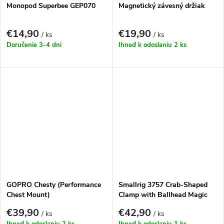
Monopod Superbee GEP070
Magnetický závesný držiak
€14,90
€19,90
/ ks
/ ks
Doručenie 3-4 dni
Ihneď k odoslaniu
2 ks
GOPRO Chesty (Performance
Smallrig 3757 Crab-Shaped
Chest Mount)
Clamp with Ballhead Magic
Arm
€39,90
€42,90
/ ks
/ ks