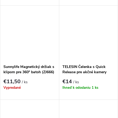
Sunnylife Magnetický držiak s
TELESIN Čelenka s Quick
klipom pre 360° batoh (ZJ666)
Release pre akčné kamery
€11,50
€14
/ ks
/ ks
Vypredané
Ihneď k odoslaniu
1 ks