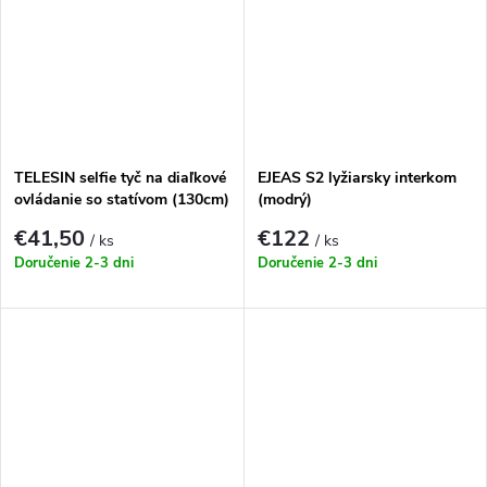
TELESIN selfie tyč na diaľkové
EJEAS S2 lyžiarsky interkom
ovládanie so statívom (130cm)
(modrý)
TE-RCSS-003
€41,50
€122
/ ks
/ ks
Doručenie 2-3 dni
Doručenie 2-3 dni