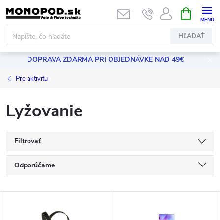
Prejsť
NÁKUPN
KOŠÍK
na
obsah
HĽADAŤ
DOPRAVA ZDARMA PRI OBJEDNÁVKE NAD 49€
Pre aktivitu
Lyžovanie
Filtrovať
R
Odporúčame
a
Najlacnejšie
V
Najdrahšie
d