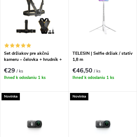
ý
Najpredávanejšie
e
p
Abecedne
n
i
i
s
e
Set držiakov pre akčnú
TELESIN | Selfie držiak / statív
kameru – čelovka + hrudník +
1,8 m
p
prilba
p
€29
€46,50
/ ks
/ ks
r
Ihneď k odoslaniu
1 ks
Ihneď k odoslaniu
1 ks
r
o
Novinka
Novinka
o
d
d
u
u