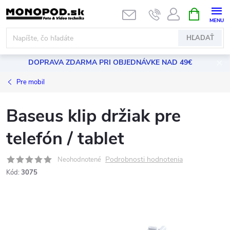
Prejsť
NÁKUPN
KOŠÍK
na
obsah
HĽADAŤ
DOPRAVA ZDARMA PRI OBJEDNÁVKE NAD 49€
Pre mobil
Baseus klip držiak pre
telefón / tablet
Podrobnosti hodnotenia
Neohodnotené
Kód:
3075