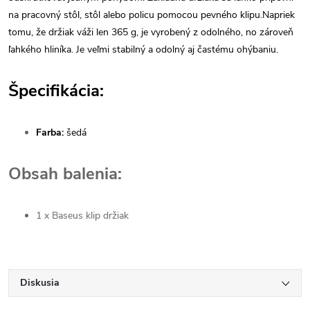
na pracovný stôl, stôl alebo policu pomocou pevného klipu.Napriek
tomu, že držiak váži len 365 g, je vyrobený z odolného, ​​no zároveň
ľahkého hliníka. Je veľmi stabilný a odolný aj častému ohýbaniu
.
Špecifikácia:
Farba:
šedá
Obsah balenia:
1 x Baseus klip držiak
Diskusia