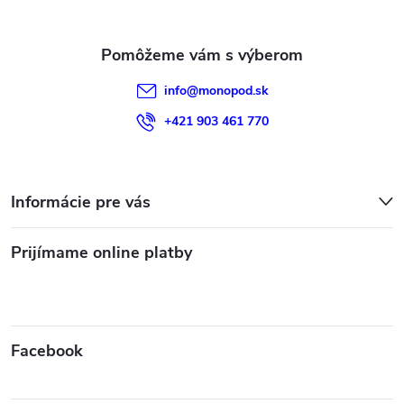
i
e
info
@
monopod.sk
+421 903 461 770
Informácie pre vás
Prijímame online platby
Facebook