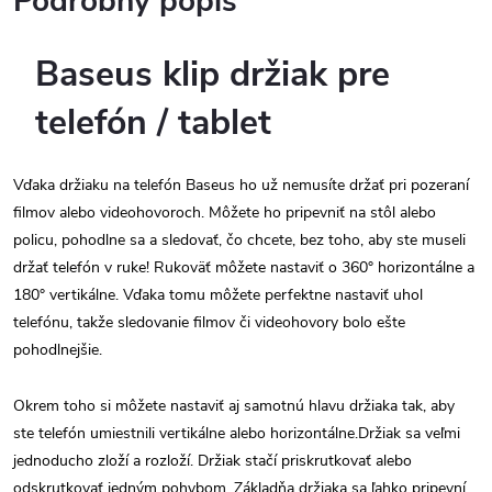
Podrobný popis
Baseus klip držiak pre
telefón / tablet
Vďaka držiaku na telefón Baseus ho už nemusíte držať pri pozeraní
filmov alebo videohovoroch. Môžete ho pripevniť na stôl alebo
policu, pohodlne sa a sledovať, čo chcete, bez toho, aby ste museli
držať telefón v ruke! Rukoväť môžete nastaviť o 360° horizontálne a
180° vertikálne. Vďaka tomu môžete perfektne nastaviť uhol
telefónu, takže sledovanie filmov či videohovory bolo ešte
pohodlnejšie.
Okrem toho si môžete nastaviť aj samotnú hlavu držiaka tak, aby
ste telefón umiestnili vertikálne alebo horizontálne.Držiak sa veľmi
jednoducho zloží a rozloží. Držiak stačí priskrutkovať alebo
odskrutkovať jedným pohybom. Základňa držiaka sa ľahko pripevní