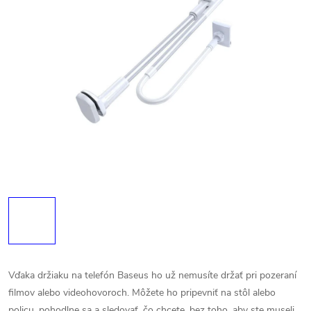
Vďaka držiaku na telefón Baseus ho už nemusíte držať pri pozeraní
filmov alebo videohovoroch. Môžete ho pripevniť na stôl alebo
policu, pohodlne sa a sledovať, čo chcete, bez toho, aby ste museli