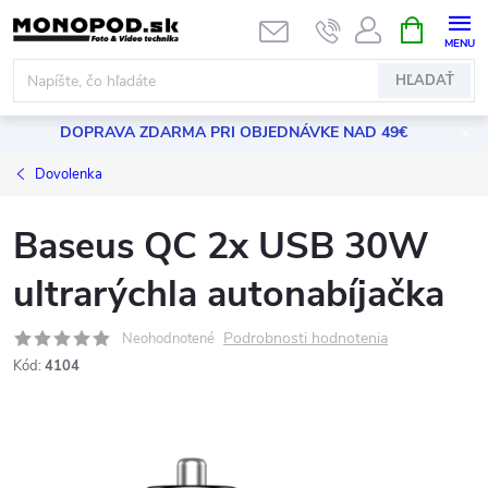
Prejsť
NÁKUPN
KOŠÍK
na
obsah
HĽADAŤ
DOPRAVA ZDARMA PRI OBJEDNÁVKE NAD 49€
Dovolenka
Baseus QC 2x USB 30W
ultrarýchla autonabíjačka
Podrobnosti hodnotenia
Neohodnotené
Kód:
4104