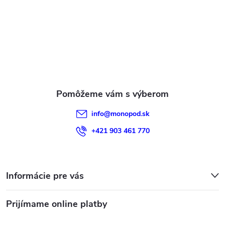
ä
t
i
e
info
@
monopod.sk
+421 903 461 770
Informácie pre vás
Prijímame online platby