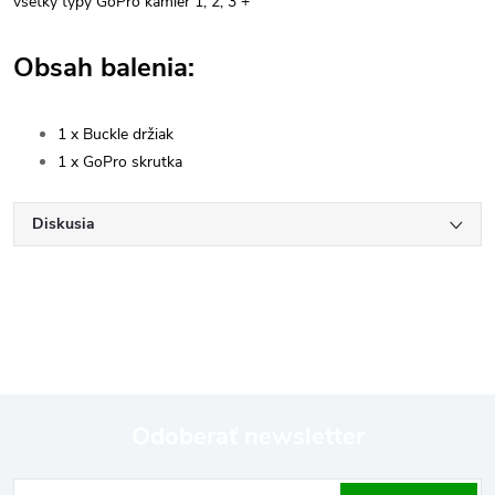
všetky typy GoPro kamier 1, 2, 3 +
Obsah balenia:
1 x Buckle držiak
1 x GoPro skrutka
Diskusia
Odoberať newsletter
Z