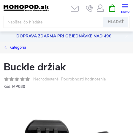
Prejsť
NÁKUPN
KOŠÍK
na
obsah
HĽADAŤ
DOPRAVA ZDARMA PRI OBJEDNÁVKE NAD 49€
Kategória
Buckle držiak
Podrobnosti hodnotenia
Neohodnotené
Kód:
MP030