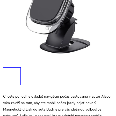
Chcete pohodlne ovládať navigáciu počas cestovania v aute? Alebo
vám záleží na tom, aby ste mohli počas jazdy prijať hovor?
Magnetický držiak do auta Budi je pre vás ideálnou voľbou! Je
vybavený 4 silnými magnetmi, ktoré zaisťujú potrebnú stabilitu -