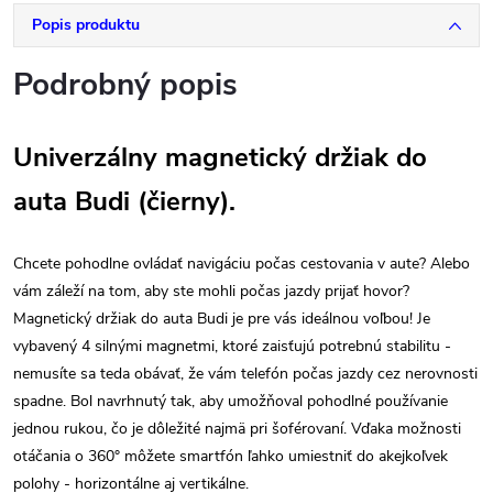
Popis produktu
Podrobný popis
Univerzálny magnetický držiak do
auta Budi (čierny).
Chcete pohodlne ovládať navigáciu počas cestovania v aute? Alebo
vám záleží na tom, aby ste mohli počas jazdy prijať hovor?
Magnetický držiak do auta Budi je pre vás ideálnou voľbou! Je
vybavený 4 silnými magnetmi, ktoré zaisťujú potrebnú stabilitu -
nemusíte sa teda obávať, že vám telefón počas jazdy cez nerovnosti
spadne. Bol navrhnutý tak, aby umožňoval pohodlné používanie
jednou rukou, čo je dôležité najmä pri šoférovaní. Vďaka možnosti
otáčania o 360° môžete smartfón ľahko umiestniť do akejkoľvek
polohy - horizontálne aj vertikálne.