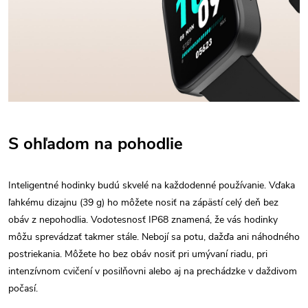
S ohľadom na pohodlie
Inteligentné hodinky budú skvelé na každodenné používanie. Vďaka
ľahkému dizajnu (39 g) ho môžete nosiť na zápästí celý deň bez
obáv z nepohodlia. Vodotesnosť IP68 znamená, že vás hodinky
môžu sprevádzať takmer stále. Nebojí sa potu, dažďa ani náhodného
postriekania. Môžete ho bez obáv nosiť pri umývaní riadu, pri
intenzívnom cvičení v posilňovni alebo aj na prechádzke v daždivom
počasí.