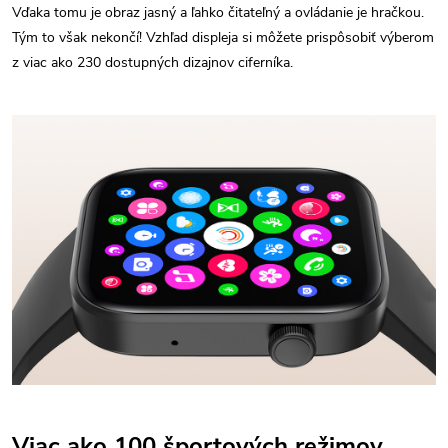
Vďaka tomu je obraz jasný a ľahko čitateľný a ovládanie je hračkou.
Tým to však nekončí! Vzhľad displeja si môžete prispôsobiť výberom
z viac ako 230 dostupných dizajnov ciferníka.
Viac ako 100 športových režimov