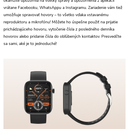
okamžite upozornia na všetky správy a upozornenia z aplikácií
vrátane Facebooku, WhatsAppu a Instagramu. Zariadenie vám tiež
umožňuje spravovať hovory – to všetko vďaka vstavanému
reproduktoru a mikrofónu! Môžete ho úspešne použiť na prijatie
prichádzajúceho hovoru, vytočenie čísla z posledného denníka
hovorov alebo pridanie čísla do obľúbených kontaktov. Presvedčte
sa sami, aké je to jednoduché!