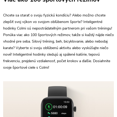
Chcete sa starať o svoju fyzickú kondíciu? Alebo možno chcete
zlepšiť svoj výkon vo svojom obľúbenom športe? Inteligentné
hodinky Colmi sú nepostrádateľným partnerom pri vašom tréningu!
Ponúka viac ako 100 športových režimov, takže si každý nájde niečo
vhodné pre seba. Silový tréning, beh, bicyklovanie, alebo nebodaj
karate? Vyberte si svoju obľúbenú aktivitu alebo vyskúšajte niečo
nové! Inteligentné hodinky sledujú aj spálené kalórie, tepovú
frekvenciu, prejdenú vzdialenosť, počet krokov a ďalšie. Dosiahnite
svoje športové ciele s Colmi!