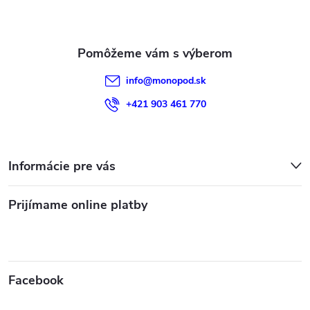
i
e
info
@
monopod.sk
+421 903 461 770
Informácie pre vás
Prijímame online platby
Facebook