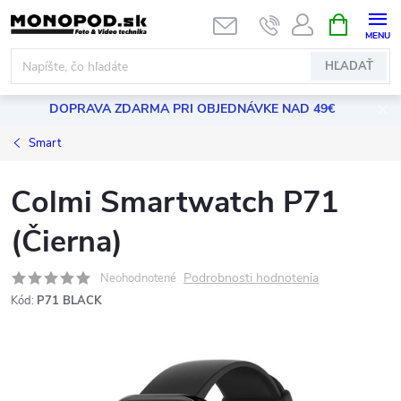
Prejsť
NÁKUPN
KOŠÍK
na
obsah
HĽADAŤ
DOPRAVA ZDARMA PRI OBJEDNÁVKE NAD 49€
Smart
Colmi Smartwatch P71
(Čierna)
Podrobnosti hodnotenia
Neohodnotené
Kód:
P71 BLACK