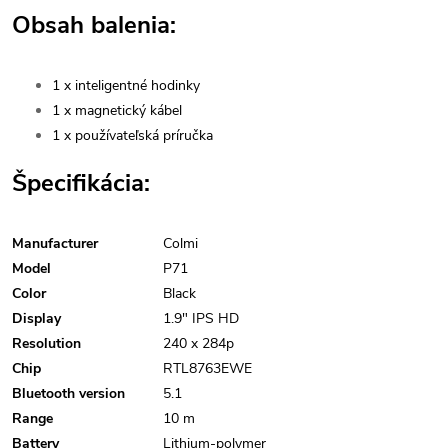
Obsah balenia:
1 x inteligentné hodinky
1 x magnetický kábel
1 x používateľská príručka
Špecifikácia:
Manufacturer
Colmi
Model
P71
Color
Black
Display
1.9" IPS HD
Resolution
240 x 284p
Chip
RTL8763EWE
Bluetooth version
5.1
Range
10 m
Battery
Lithium-polymer