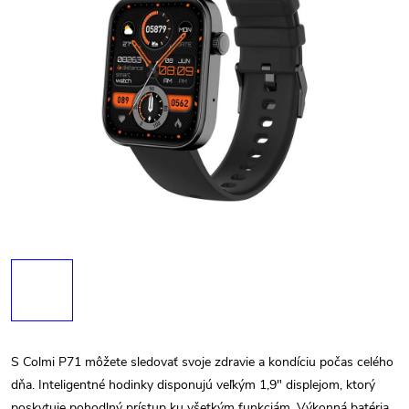
S Colmi P71 môžete sledovať svoje zdravie a kondíciu počas celého
dňa. Inteligentné hodinky disponujú veľkým 1,9" displejom, ktorý
poskytuje pohodlný prístup ku všetkým funkciám. Výkonná batéria