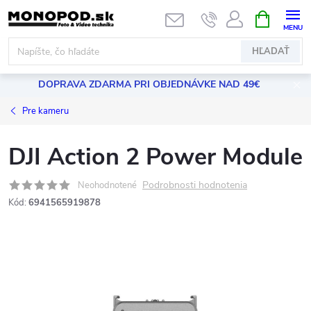
Prejsť
NÁKUPN
KOŠÍK
na
obsah
HĽADAŤ
DOPRAVA ZDARMA PRI OBJEDNÁVKE NAD 49€
Pre kameru
DJI Action 2 Power Module
Podrobnosti hodnotenia
Neohodnotené
Kód:
6941565919878