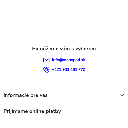
ä
t
i
e
info
@
monopod.sk
+421 903 461 770
Informácie pre vás
Prijímame online platby