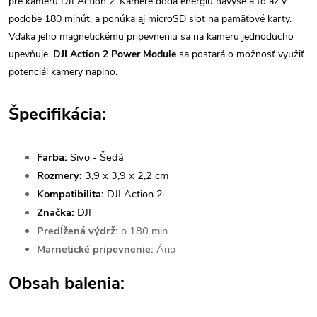
pre kameru DJI Action 2. Kamere dodá energiu navyše a to až v
podobe 180 minút, a ponúka aj microSD slot na pamäťové karty.
Vďaka jeho magnetickému pripevneniu sa na kameru jednoducho
upevňuje.
DJI Action 2 Power Module
sa postará o možnosť využiť
potenciál kamery naplno.
Špecifikácia:
Farba:
Sivo - Šedá
Rozmery:
3,9 x 3,9 x 2,2 cm
Kompatibilita:
DJI Action 2
Značka:
DJI
Predĺžená výdrž:
o 180 min
Marnetické pripevnenie:
Áno
Obsah balenia: