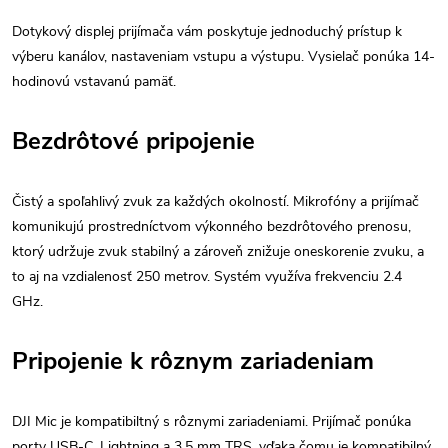
Dotykový displej prijímača vám poskytuje jednoduchý prístup k
výberu kanálov, nastaveniam vstupu a výstupu. Vysielač ponúka 14-
hodinovú vstavanú pamäť.
Bezdrôtové pripojenie
Čistý a spoľahlivý zvuk za každých okolností. Mikrofóny a prijímač
komunikujú prostredníctvom výkonného bezdrôtového prenosu,
ktorý udržuje zvuk stabilný a zároveň znižuje oneskorenie zvuku, a
to aj na vzdialenosť 250 metrov. Systém využíva frekvenciu 2.4
GHz.
Pripojenie k rôznym zariadeniam
DJI Mic je kompatibiltný s rôznymi zariadeniami. Prijímač ponúka
porty USB-C, Lightning a 3,5 mm TRS, vďaka čomu je kompatibilný