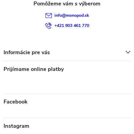
e
info
@
monopod.sk
+421 903 461 770
Informácie pre vás
Prijímame online platby
Facebook
Instagram