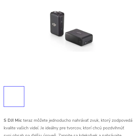
S DJI Mic
teraz môžete jednoducho nahrávať zvuk, ktorý zodpovedá
kvalite vašich videí. Je ideálny pre tvorcov, ktorí chcú pozdvihnúť
svoj obsah na ďalšiu úroveň. Zapnite sa kdekoľvek a nahrávajte