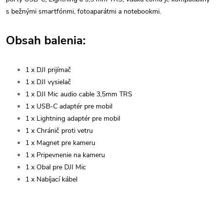
s bežnými smartfónmi, fotoaparátmi a notebookmi.
Obsah balenia:
1 x DJI prijímač
1 x DJI vysielač
1 x DJI Mic audio cable 3,5mm TRS
1 x USB-C adaptér pre mobil
1 x Lightning adaptér pre mobil
1 x Chránič proti vetru
1 x Magnet pre kameru
1 x Pripevnenie na kameru
1 x Obal pre DJI Mic
1 x Nabíjací kábel