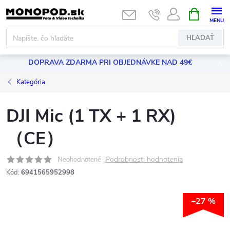
Prejsť
NÁKUPN
KOŠÍK
na
obsah
HĽADAŤ
DOPRAVA ZDARMA PRI OBJEDNÁVKE NAD 49€
Kategória
DJI Mic (1 TX + 1 RX)
（CE）
Podrobnosti hodnotenia
Neohodnotené
Kód:
6941565952998
–27 %