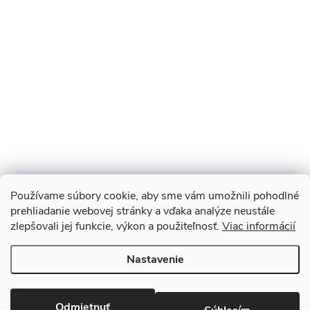
Používame súbory cookie, aby sme vám umožnili pohodlné
prehliadanie webovej stránky a vďaka analýze neustále
zlepšovali jej funkcie, výkon a použiteľnosť.
Viac informácií
Sledovať na Instagrame
Nastavenie
Copyright 2026
Monopod.sk
. Všetky práva vyhradené.
Upraviť
nastavenie cookies
Odmietnuť