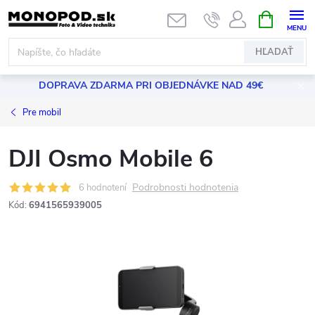
Prejsť
NÁKUPN
KOŠÍK
na
obsah
HĽADAŤ
DOPRAVA ZDARMA PRI OBJEDNÁVKE NAD 49€
Pre mobil
DJI Osmo Mobile 6
Podrobnosti hodnotenia
6 hodnotení
Kód:
6941565939005