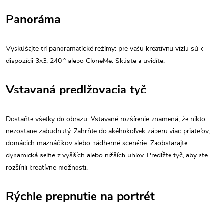
Panoráma
Vyskúšajte tri panoramatické režimy: pre vašu kreatívnu víziu sú k
dispozícii 3x3, 240 ° alebo CloneMe. Skúste a uvidíte.
Vstavaná predlžovacia tyč
Dostaňte všetky do obrazu. Vstavané rozšírenie znamená, že nikto
nezostane zabudnutý. Zahrňte do akéhokoľvek záberu viac priateľov,
domácich maznáčikov alebo nádherné scenérie. Zaobstarajte
dynamická selfie z vyšších alebo nižších uhlov. Predĺžte tyč, aby ste
rozšírili kreatívne možnosti.
Rýchle prepnutie na portrét