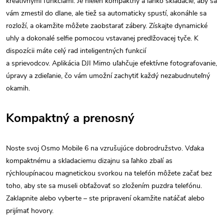
kreatívnymi funkciami. Je nielen kompaktný a ľahko skladacie, aby sa
vám zmestil do dlane, ale tiež sa automaticky spustí, akonáhle sa
rozloží, a okamžite môžete zaobstarať zábery. Získajte dynamické
uhly a dokonalé selfie pomocou vstavanej predlžovacej tyče. K
dispozícii máte celý rad inteligentných funkcií
a sprievodcov. Aplikácia DJI Mimo uľahčuje efektívne fotografovanie,
úpravy a zdieľanie, čo vám umožní zachytiť každý nezabudnuteľný
okamih.
Kompaktný a prenosný
Noste svoj Osmo Mobile 6 na vzrušujúce dobrodružstvo. Vďaka
kompaktnému a skladaciemu dizajnu sa ľahko zbalí as
rýchloupínacou magnetickou svorkou na telefón môžete začať bez
toho, aby ste sa museli obťažovať so zložením puzdra telefónu.
Zaklapnite alebo vyberte – ste pripravení okamžite natáčať alebo
prijímať hovory.