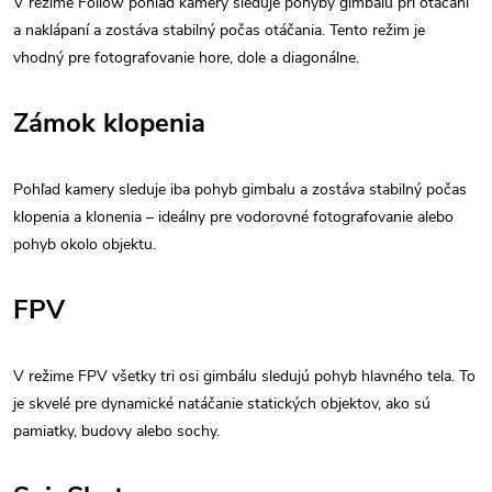
V režime Follow pohľad kamery sleduje pohyby gimbalu pri otáčaní
a naklápaní a zostáva stabilný počas otáčania. Tento režim je
vhodný pre fotografovanie hore, dole a diagonálne.
Zámok klopenia
Pohľad kamery sleduje iba pohyb gimbalu a zostáva stabilný počas
klopenia a klonenia – ideálny pre vodorovné fotografovanie alebo
pohyb okolo objektu.
FPV
V režime FPV všetky tri osi gimbálu sledujú pohyb hlavného tela. To
je skvelé pre dynamické natáčanie statických objektov, ako sú
pamiatky, budovy alebo sochy.