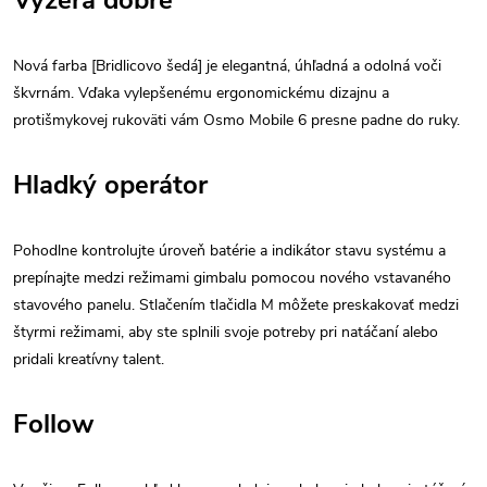
Vyzerá dobre
Nová farba [Bridlicovo šedá] je elegantná, úhľadná a odolná voči
škvrnám. Vďaka vylepšenému ergonomickému dizajnu a
protišmykovej rukoväti vám Osmo Mobile 6 presne padne do ruky.
Hladký operátor
Pohodlne kontrolujte úroveň batérie a indikátor stavu systému a
prepínajte medzi režimami gimbalu pomocou nového vstavaného
stavového panelu. Stlačením tlačidla M môžete preskakovať medzi
štyrmi režimami, aby ste splnili svoje potreby pri natáčaní alebo
pridali kreatívny talent.
Follow