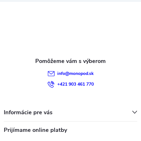
ä
t
i
e
info
@
monopod.sk
+421 903 461 770
Informácie pre vás
Prijímame online platby