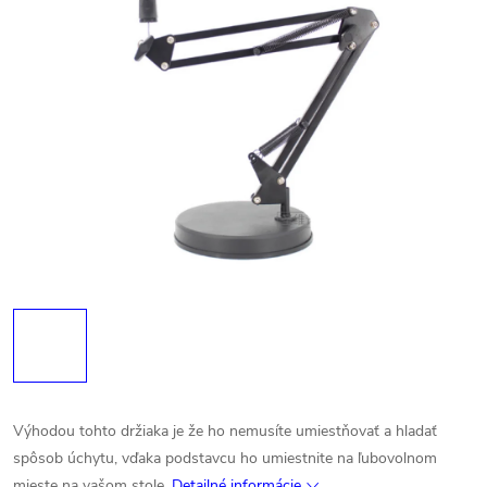
Výhodou tohto držiaka je že ho nemusíte umiestňovať a hladať
spôsob úchytu, vďaka podstavcu ho umiestnite na ľubovolnom
mieste na vašom stole.
Detailné informácie