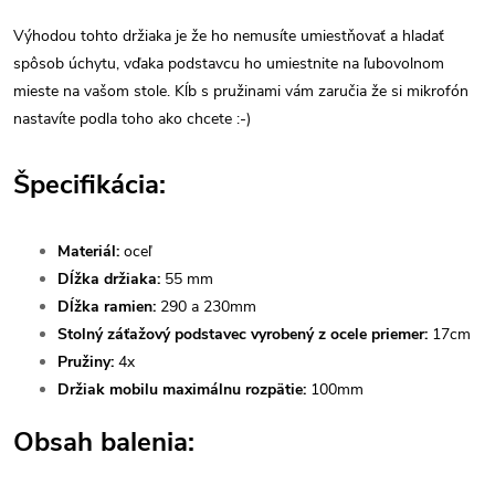
Výhodou tohto držiaka je že ho nemusíte umiestňovať a hladať
spôsob úchytu, vďaka podstavcu ho umiestnite na ľubovolnom
mieste na vašom stole. Kĺb s pružinami vám zaručia že si mikrofón
nastavíte podla toho ako chcete :-)
Špecifikácia:
Materiál:
oceľ
Dĺžka držiaka:
55 mm
Dĺžka ramien:
290 a 230mm
Stolný záťažový podstavec vyrobený z ocele priemer:
17cm
Pružiny:
4x
Držiak mobilu maximálnu rozpätie:
100mm
Obsah balenia: