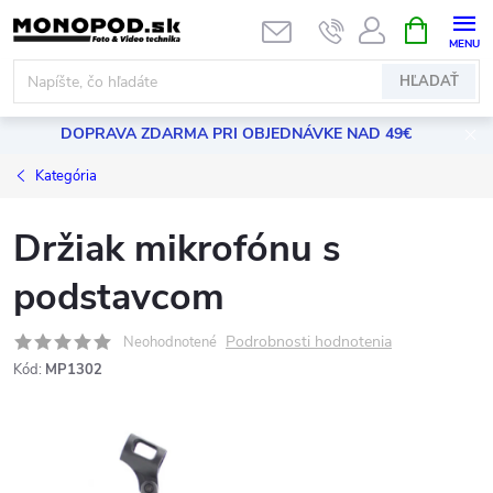
Prejsť
NÁKUPN
KOŠÍK
na
obsah
HĽADAŤ
DOPRAVA ZDARMA PRI OBJEDNÁVKE NAD 49€
Kategória
Držiak mikrofónu s
podstavcom
Podrobnosti hodnotenia
Neohodnotené
Kód:
MP1302