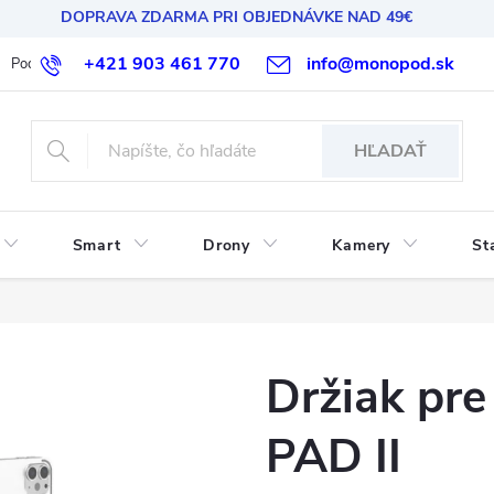
DOPRAVA ZDARMA PRI OBJEDNÁVKE NAD 49€
+421 903 461 770
info@monopod.sk
Podmienky ochrany osobných údajov
Reklamácia a vrátenie
HĽADAŤ
Smart
Drony
Kamery
St
Držiak pre 
PAD II