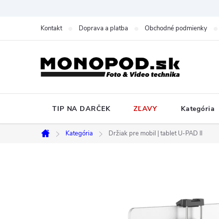
Prejsť
na
Kontakt
Doprava a platba
Obchodné podmienky
obsah
TIP NA DARČEK
ZĽAVY
Kategória
Kategória
Držiak pre mobil | tablet U-PAD II
Domov