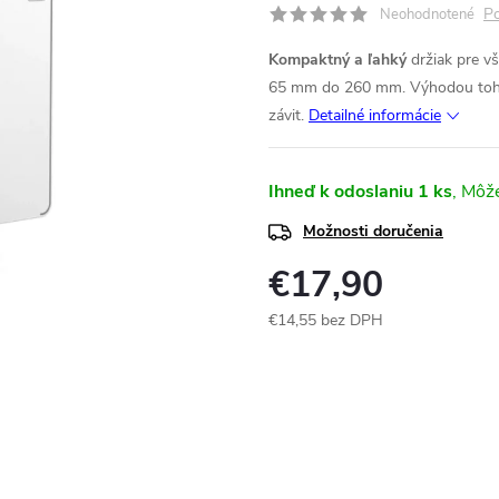
Po
Neohodnotené
Kompaktný a ľahký
držiak pre v
65 mm do 260 mm. Výhodou tohto 
závit.
Detailné informácie
Ihneď k odoslaniu
1 ks
Možnosti doručenia
€17,90
€14,55 bez DPH
Jednotková
cena: