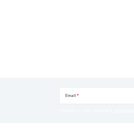
Email
Vložením e-mailu súhlasíte s
podmienka