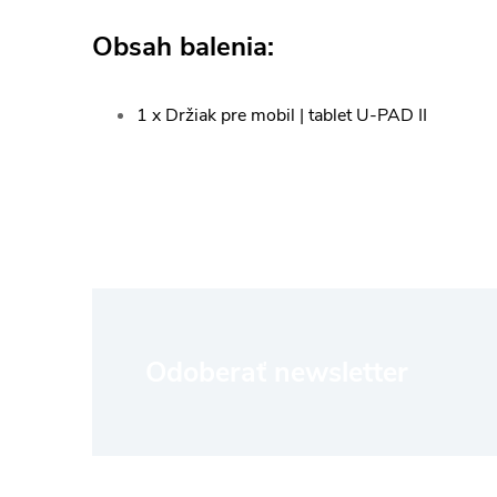
Obsah balenia:
1 x Držiak pre mobil | tablet U-PAD II
Z
Odoberať newsletter
á
p