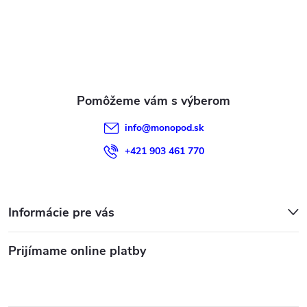
t
i
e
info
@
monopod.sk
+421 903 461 770
Informácie pre vás
Prijímame online platby