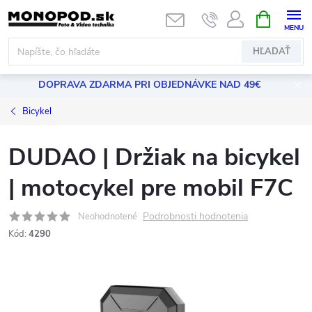
Prejsť
NÁKUPN
KOŠÍK
na
obsah
HĽADAŤ
DOPRAVA ZDARMA PRI OBJEDNÁVKE NAD 49€
Bicykel
DUDAO | Držiak na bicykel
| motocykel pre mobil F7C
Podrobnosti hodnotenia
Neohodnotené
Kód:
4290