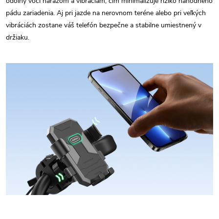
odolný voči nárazom a vibráciám, čím minimalizuje riziko náhodného
pádu zariadenia. Aj pri jazde na nerovnom teréne alebo pri veľkých
vibráciách zostane váš telefón bezpečne a stabilne umiestnený v
držiaku.