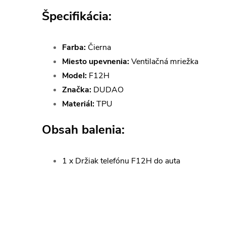
Špecifikácia:
Farba:
Čierna
Miesto upevnenia:
Ventilačná mriežka
Model:
F12H
Značka:
DUDAO
Materiál:
TPU
Obsah balenia:
1 x Držiak telefónu F12H do auta