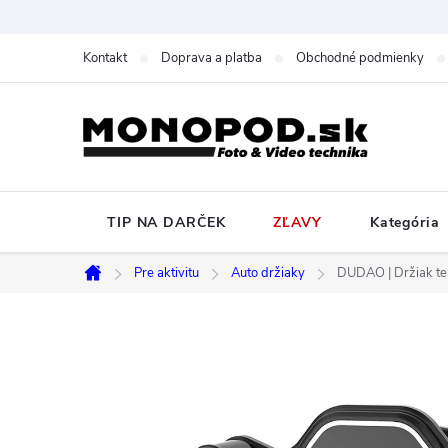
Prejsť
na
Kontakt
Doprava a platba
Obchodné podmienky
obsah
TIP NA DARČEK
ZĽAVY
Kategória
Pre aktivitu
Auto držiaky
DUDAO | Držiak tel
Domov