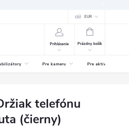
EUR
NÁKUPNÝ
KOŠÍK
Prázdny košík
Prihlásenie
abilizátory
Pre kameru
Pre aktivitu
ržiak telefónu
ta (čierny)