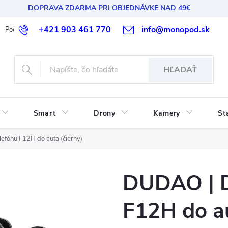
DOPRAVA ZDARMA PRI OBJEDNÁVKE NAD 49€
+421 903 461 770
info@monopod.sk
Podmienky ochrany osobných údajov
Reklamácia a vrátenie
HĽADAŤ
Smart
Drony
Kamery
St
efónu F12H do auta (čierny)
DUDAO | D
F12H do au