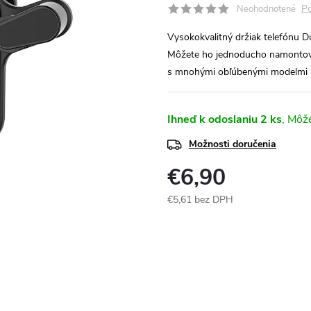
Po
Neohodnotené
Vysokokvalitný držiak telefónu 
Môžete ho jednoducho namontovať
s mnohými obľúbenými modelmi 
Ihneď k odoslaniu
2 ks
Možnosti doručenia
€6,90
€5,61 bez DPH
Jednotková
cena: