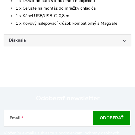
1 x Držiak do auta s indukčnou nabíjačkou
1 x Čeľuste na montáž do mriežky chladiča
1 x Kábel USB/USB-C, 0,8 m
1 x Kovový nalepovací krúžok kompatibilný s MagSafe
Diskusia
Odoberať newsletter
Z
Email
ODOBERAŤ
á
Vložením e-mailu súhlasíte s
podmienkami ochrany osobných