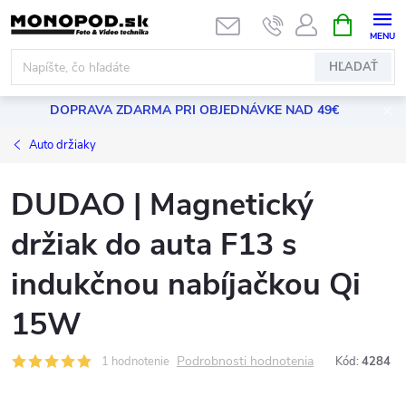
Prejsť
NÁKUPN
KOŠÍK
na
obsah
HĽADAŤ
DOPRAVA ZDARMA PRI OBJEDNÁVKE NAD 49€
Auto držiaky
DUDAO | Magnetický
držiak do auta F13 s
indukčnou nabíjačkou Qi
15W
Podrobnosti hodnotenia
1 hodnotenie
Kód:
4284