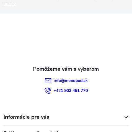
p
údajov
ä
t
i
e
info
@
monopod.sk
+421 903 461 770
Informácie pre vás