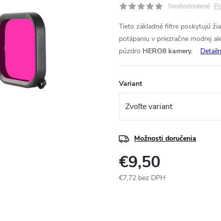
Po
Neohodnotené
Tieto základné filtre poskytujú ži
potápaniu v priezračne modrej ale
púzdro
HERO8 kamery.
Detail
Variant
Možnosti doručenia
€9,50
€7,72 bez DPH
Jednotková
cena: