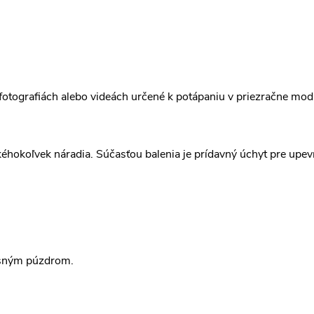
na fotografiách alebo videách určené k potápaniu v priezračne modr
éhokoľvek náradia. Súčasťou balenia je prídavný úchyt pre upevn
sným púzdrom.