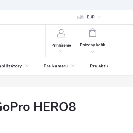
EUR
NÁKUPNÝ
KOŠÍK
Prázdny košík
Prihlásenie
abilizátory
Pre kameru
Pre aktivitu
e GoPro HERO8