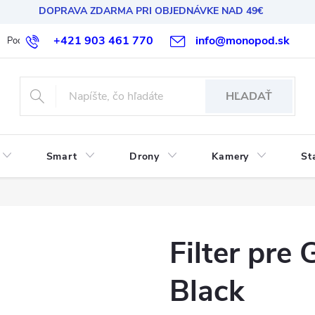
DOPRAVA ZDARMA PRI OBJEDNÁVKE NAD 49€
+421 903 461 770
info@monopod.sk
Podmienky ochrany osobných údajov
Reklamácia a vrátenie
HĽADAŤ
Smart
Drony
Kamery
St
Filter pr
Black