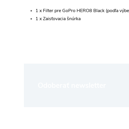
1 x Filter pre GoPro HERO8 Black (podľa výb
1 x Zaisťovacia šnúrka
Z
Odoberať newsletter
á
p