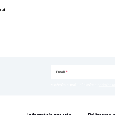
eru)
Email
Vložením e-mailu súhlasíte s
podmienka