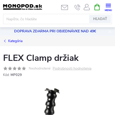
Prejsť
NÁKUPN
KOŠÍK
na
obsah
HĽADAŤ
DOPRAVA ZDARMA PRI OBJEDNÁVKE NAD 49€
Kategória
FLEX Clamp držiak
Podrobnosti hodnotenia
Neohodnotené
Kód:
MP029