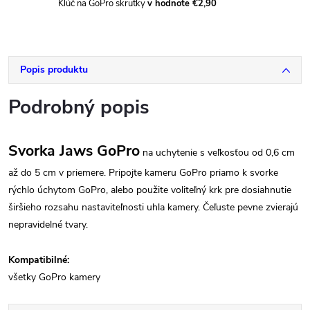
Klúč na GoPro skrutky
v hodnote €2,90
Popis produktu
Podrobný popis
Svorka Jaws GoPro
na uchytenie s veľkosťou od 0,6 cm
až do 5 cm v priemere. Pripojte kameru GoPro priamo k svorke
rýchlo úchytom GoPro, alebo použite voliteľný krk pre dosiahnutie
širšieho rozsahu nastaviteľnosti uhla kamery. Čeľuste pevne zvierajú
nepravidelné tvary.
Kompatibilné:
všetky GoPro kamery