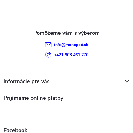
t
i
e
info
@
monopod.sk
+421 903 461 770
Informácie pre vás
Prijímame online platby
Facebook