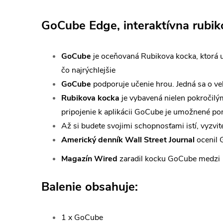
GoCube Edge, interaktívna rubi
GoCube
je oceňovaná Rubikova kocka, ktorá 
čo najrýchlejšie
GoCube
podporuje učenie hrou. Jedná sa o ve
Rubikova kocka
je vybavená nielen pokročilým
pripojenie k aplikácii GoCube je umožnené p
Až si budete svojimi schopnosťami istí, vyzvite
Americký denník Wall Street Journal
ocenil 
Magazín Wired
zaradil kocku GoCube medzi 1
Balenie obsahuje:
1 x GoCube