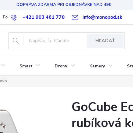
DOPRAVA ZDARMA PRI OBJEDNÁVKE NAD 49€
+421 903 461 770
info@monopod.sk
Podmienky ochrany osobných údajov
Reklamácia a vrátenie
HĽADAŤ
Smart
Drony
Kamery
St
ocka
GoCube Edg
rubíková 