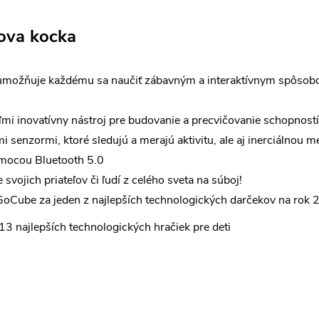
kova kocka
umožňuje každému sa naučiť zábavným a interaktívnym spôsobom,
ľmi inovatívny nástroj pre budovanie a precvičovanie schopností
i senzormi, ktoré sledujú a merajú aktivitu, ale aj inerciálnou 
omocou Bluetooth 5.0
 svojich priateľov či ľudí z celého sveta na súboj!
GoCube za jeden z najlepších technologických darčekov na rok
3 najlepších technologických hračiek pre deti