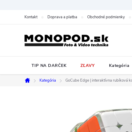
Prejsť
na
Kontakt
Doprava a platba
Obchodné podmienky
obsah
TIP NA DARČEK
ZĽAVY
Kategória
Kategória
GoCube Edge | interaktívna rubíková k
Domov