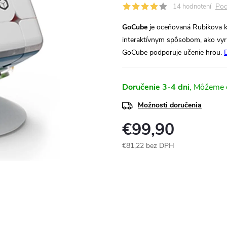
Pod
14 hodnotení
GoCube
je oceňovaná Rubikova k
interaktívnym spôsobom, ako vyrie
GoCube podporuje učenie hrou.
Doručenie 3-4 dni
Možnosti doručenia
€99,90
€81,22 bez DPH
Jednotková
cena: