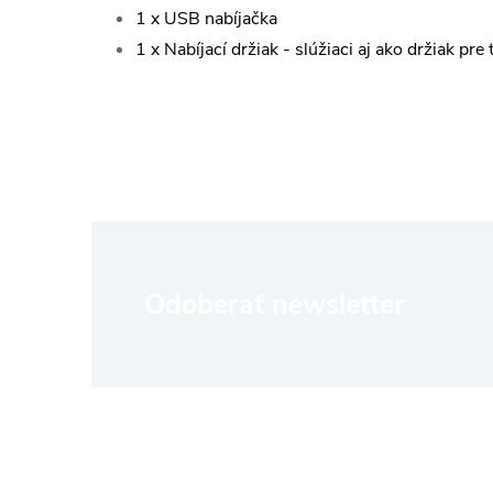
1 x USB nabíjačka
1 x Nabíjací držiak - slúžiaci aj ako držiak pre 
Z
Odoberať newsletter
á
p
ä