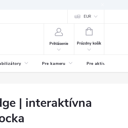
EUR
NÁKUPNÝ
KOŠÍK
Prázdny košík
Prihlásenie
abilizátory
Pre kameru
Pre aktivitu
e | interaktívna
kocka