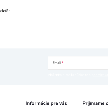
telefón
Email
Vložením e-mailu súhlasíte s
podmienka
Informácie pre vás
Prijímame o