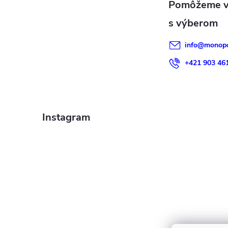
t
i
info
@
monopo
e
+421 903 46
Instagram