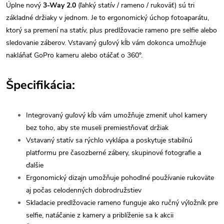
Úplne nový
3-Way 2.0
(ľahký statív / rameno / rukoväť) sú tri
základné držiaky v jednom. Je to ergonomický úchop fotoaparátu,
ktorý sa premení na statív, plus predlžovacie rameno pre selfie alebo
sledovanie záberov. Vstavaný guľový kĺb vám dokonca umožňuje
nakláňať GoPro kameru alebo otáčať o 360°.
Špecifikácia:
Integrovaný guľový kĺb vám umožňuje zmeniť uhol kamery
bez toho, aby ste museli premiestňovať držiak
Vstavaný statív sa rýchlo vyklápa a poskytuje stabilnú
platformu pre časozberné zábery, skupinové fotografie a
ďalšie
Ergonomický dizajn umožňuje pohodlné používanie rukoväte
aj počas celodenných dobrodružstiev
Skladacie predlžovacie rameno funguje ako ručný výložník pre
selfie, natáčanie z kamery a priblíženie sa k akcii