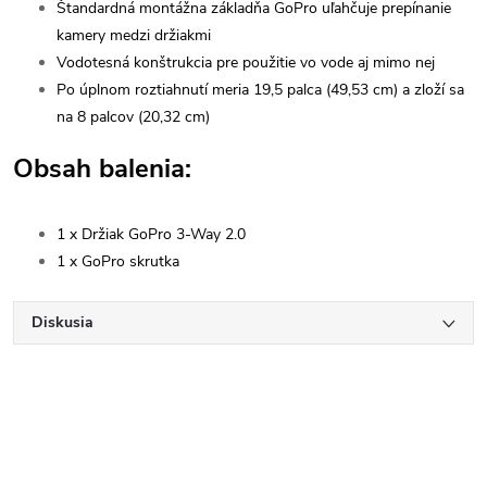
Štandardná montážna základňa GoPro uľahčuje prepínanie
kamery medzi držiakmi
Vodotesná konštrukcia pre použitie vo vode aj mimo nej
Po úplnom roztiahnutí meria 19,5 palca (49,53 cm) a zloží sa
na 8 palcov (20,32 cm)
Obsah balenia:
1 x Držiak GoPro 3-Way 2.0
1 x GoPro skrutka
Diskusia