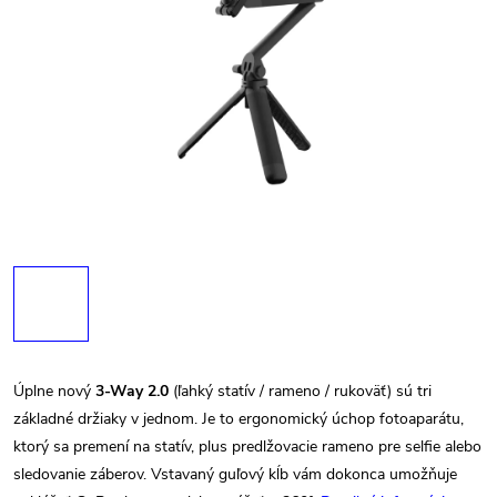
Úplne nový
3-Way 2.0
(ľahký statív / rameno / rukoväť) sú tri
základné držiaky v jednom. Je to ergonomický úchop fotoaparátu,
ktorý sa premení na statív, plus predlžovacie rameno pre selfie alebo
sledovanie záberov. Vstavaný guľový kĺb vám dokonca umožňuje