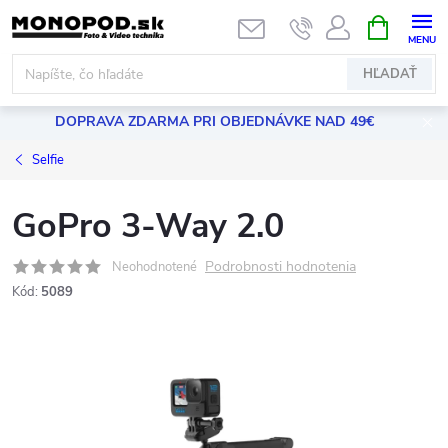
Prejsť
NÁKUPN
KOŠÍK
na
obsah
HĽADAŤ
DOPRAVA ZDARMA PRI OBJEDNÁVKE NAD 49€
Selfie
GoPro 3-Way 2.0
Podrobnosti hodnotenia
Neohodnotené
Kód:
5089