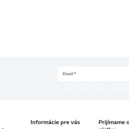
Email
Vložením e-mailu súhlasíte s
podmienka
Informácie pre vás
Prijímame o