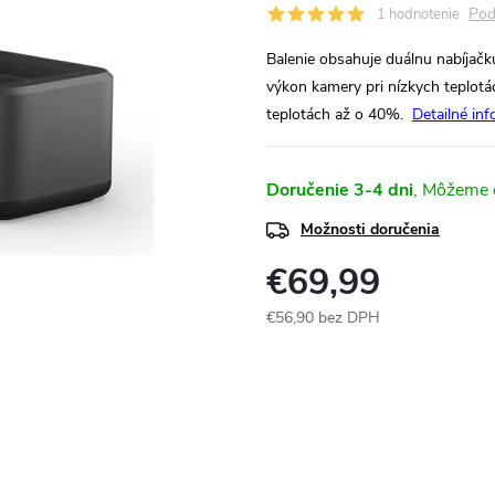
Pod
1 hodnotenie
Balenie obsahuje duálnu nabíjačk
výkon kamery pri nízkych teplot
teplotách až o 40%.
Detailné in
Doručenie 3-4 dni
Možnosti doručenia
€69,99
€56,90 bez DPH
Jednotková
cena: