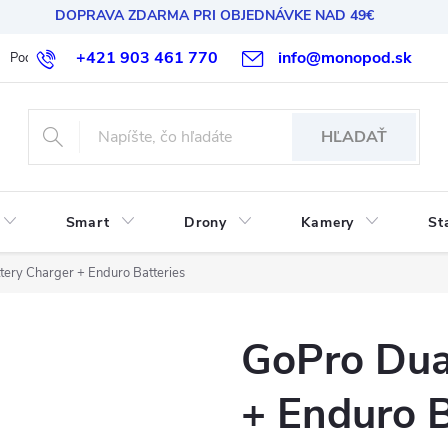
DOPRAVA ZDARMA PRI OBJEDNÁVKE NAD 49€
+421 903 461 770
info@monopod.sk
Podmienky ochrany osobných údajov
Reklamácia a vrátenie
HĽADAŤ
Smart
Drony
Kamery
St
tery Charger + Enduro Batteries
GoPro Dua
+ Enduro B