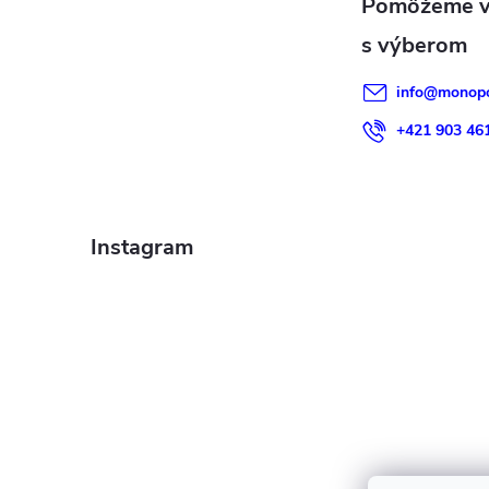
t
i
info
@
monopo
e
+421 903 46
Instagram