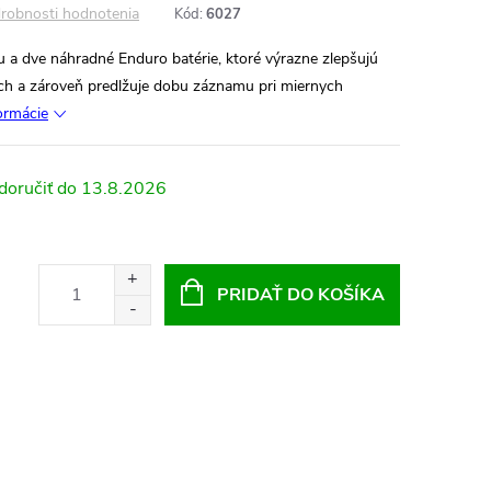
robnosti hodnotenia
Kód:
6027
u a dve náhradné Enduro batérie, ktoré výrazne zlepšujú
ách a zároveň predlžuje dobu záznamu pri miernych
formácie
13.8.2026
PRIDAŤ DO KOŠÍKA