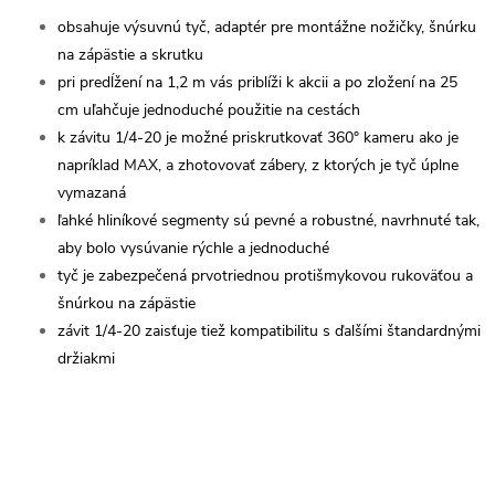
obsahuje výsuvnú tyč, adaptér pre montážne nožičky, šnúrku
na zápästie a skrutku
pri predĺžení na 1,2 m vás priblíži k akcii a po zložení na 25
cm uľahčuje jednoduché použitie na cestách
k závitu 1/4-20 je možné priskrutkovať 360° kameru ako je
napríklad MAX, a zhotovovať zábery, z ktorých je tyč úplne
vymazaná
ľahké hliníkové segmenty sú pevné a robustné, navrhnuté tak,
aby bolo vysúvanie rýchle a jednoduché
tyč je zabezpečená prvotriednou protišmykovou rukoväťou a
šnúrkou na zápästie
závit 1/4-20 zaisťuje tiež kompatibilitu s ďalšími štandardnými
držiakmi