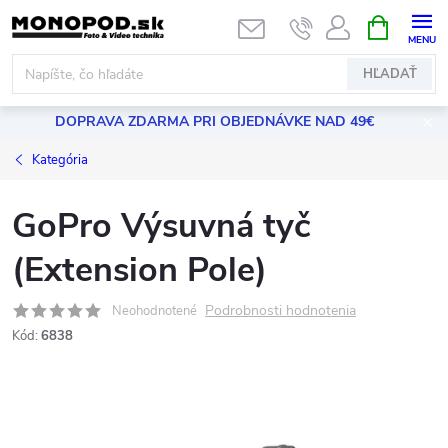
Prejsť
NÁKUPN
KOŠÍK
na
obsah
HĽADAŤ
DOPRAVA ZDARMA PRI OBJEDNÁVKE NAD 49€
Kategória
GoPro Výsuvná tyč
(Extension Pole)
Podrobnosti hodnotenia
Neohodnotené
Kód:
6838