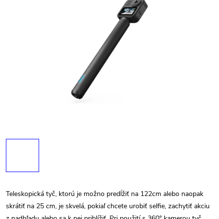
Teleskopická tyč, ktorú je možno predĺžiť na 122cm alebo naopak
skrátiť na 25 cm, je skvelá, pokiaľ chcete urobiť selfie, zachytiť akciu
z nadhľadu alebo sa k nej priblížiť. Pri použití s ​​360° kamerou tyč