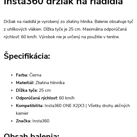
Insta360 držiak na riadidlá
Držiak na riadidlá je vyrobený zo zliatiny hliníka. Balenie obsahuje tyč
z uhlíkových vlákien. Dĺžka tyče je 25 cm. Maximálna odporúčaná
rýchlosť: 60 km/h. Výrobok nie je určený na použitie v teréne.
Špecifikácia:
Farba:
Čierna
Materliál:
Zliatina hlinníka
Dĺžka tyče:
25 cm
Odporúčaná rýchlosť:
60 km/h
Kompatibilita:
Insta360 ONE X2|X3 | Všetky druhy akčných
kamier
Značka:
Insta360
Obsah balenia: