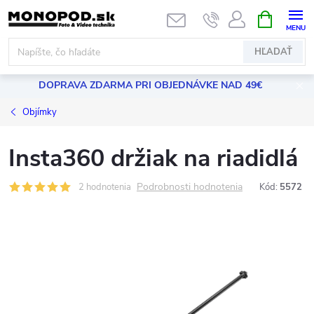
Prejsť
NÁKUPN
KOŠÍK
na
obsah
HĽADAŤ
DOPRAVA ZDARMA PRI OBJEDNÁVKE NAD 49€
Objímky
Insta360 držiak na riadidlá
Podrobnosti hodnotenia
2 hodnotenia
Kód:
5572