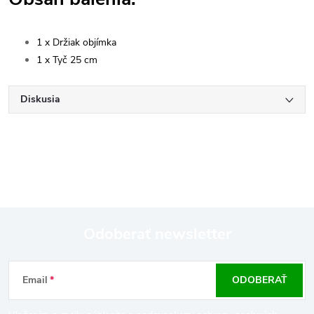
1 x Držiak objímka
1 x Tyč 25 cm
Diskusia
Odoberať newsletter
Z
Email
ODOBERAŤ
á