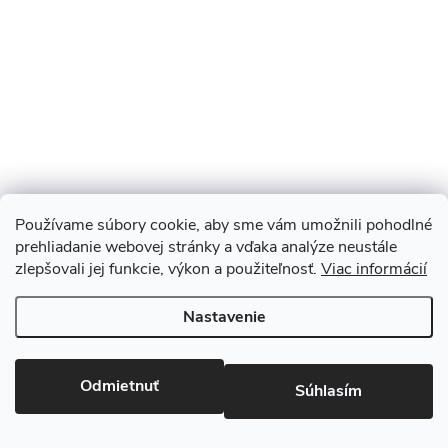
Používame súbory cookie, aby sme vám umožnili pohodlné
prehliadanie webovej stránky a vďaka analýze neustále
zlepšovali jej funkcie, výkon a použiteľnosť.
Viac informácií
Sledovať na Instagrame
Nastavenie
Copyright 2026
Monopod.sk
. Všetky práva vyhradené.
Upraviť
nastavenie cookies
Odmietnuť
Súhlasím
Vytvoril Shoptet