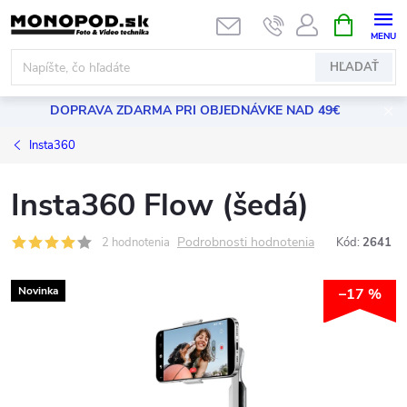
Prejsť
NÁKUPN
KOŠÍK
na
obsah
HĽADAŤ
DOPRAVA ZDARMA PRI OBJEDNÁVKE NAD 49€
Insta360
Insta360 Flow (šedá)
Podrobnosti hodnotenia
2 hodnotenia
Kód:
2641
Novinka
–17 %