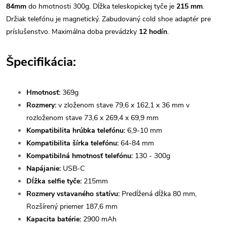
84mm
do hmotnosti 300g. Dĺžka teleskopickej tyče je
215 mm
.
Držiak telefónu je magnetický. Zabudovaný cold shoe adaptér pre
príslušenstvo. Maximálna doba prevádzky
12 hodín
.
Špecifikácia:
Hmotnosť:
369g
Rozmery:
v zloženom stave 79,6 x 162,1 x 36 mm v
rozloženom stave 73,6 x 269,4 x 69,9 mm
Kompatibilita hrúbka telefónu:
6,9-10 mm
Kompatibilita šírka telefónu:
64-84 mm
Kompatibilná hmotnosť telefónu:
130 - 300g
Napájanie:
USB-C
Dĺžka selfie tyče:
215mm
Rozmery vstavaného statívu:
Predĺžená dĺžka 80 mm,
Rozšírený priemer 187,6 mm
Kapacita batérie:
2900 mAh