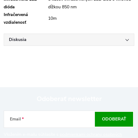
dióda
dĺžkou 850 nm
Infračervená
10m
vzdialenosť
Diskusia
Odoberať newsletter
Z
Email
ODOBERAŤ
á
Vložením e-mailu súhlasíte s
podmienkami ochrany osobných