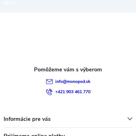
p
údajov
ä
t
i
e
info
@
monopod.sk
+421 903 461 770
Informácie pre vás