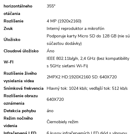
horizontálneho
355°
otáčania
Rozlíšenie
4 MP (1920x2160)
Zvuk
Interný reproduktor a mikrofón
Podporuje karty Micro SD do 128 GB (nie sú
Úložisko
súčasťou dodávky)
Cloudové úložisko
Áno
IEEE 802.11b/g/n, 2,4 GHz (bez kompatibility
W-FI
s 5GHz sieťami Wi-Fi)
Rozlíšenie živého
2MPX2 HD:1920X2160 SD: 640X720
vysielania videa
Snímková frekvencia
Hlavný tok: 1024 kb/s; vedľajší tok: 512 kb/s
Rozlíšenie obrazu
640X720
oznámenia
Detekcia pohybu
áno
Režim nočného
Čiernobiely režim
videnia
Infračervená LED
6 kusov infračervených LED diód s vlnovou