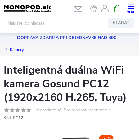
Prejsť
NÁKUPN
KOŠÍK
na
obsah
HĽADAŤ
DOPRAVA ZDARMA PRI OBJEDNÁVKE NAD 49€
Kamery
Inteligentná duálna WiFi
kamera Gosund PC12
(1920x2160 H.265, Tuya)
Podrobnosti hodnotenia
Neohodnotené
Kód:
PC12