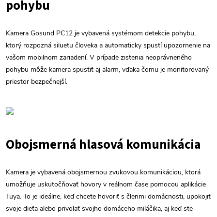
pohybu
Kamera Gosund PC12 je vybavená systémom detekcie pohybu,
ktorý rozpozná siluetu človeka a automaticky spustí upozornenie na
vašom mobilnom zariadení. V prípade zistenia neoprávneného
pohybu môže kamera spustiť aj alarm, vďaka čomu je monitorovaný
priestor bezpečnejší.
Obojsmerná hlasová komunikácia
Kamera je vybavená obojsmernou zvukovou komunikáciou, ktorá
umožňuje uskutočňovať hovory v reálnom čase pomocou aplikácie
Tuya. To je ideálne, keď chcete hovoriť s členmi domácnosti, upokojiť
svoje dieťa alebo privolať svojho domáceho miláčika, aj keď ste