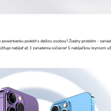
e o powerbanku podeliť s ďalšou osobou? Žiadny problém - zaria
je nabíjať až 3 zariadenia súčasne! S nabíjačkou Joyroom už 