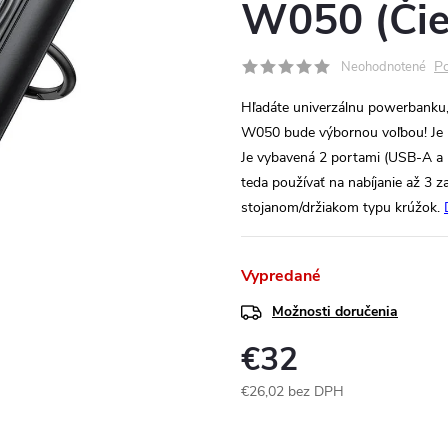
W050 (Čie
Po
Neohodnotené
Hľadáte univerzálnu powerbanku,
W050 bude výbornou voľbou! Je 
Je vybavená 2 portami (USB-A a 
teda používať na nabíjanie až 3 z
stojanom/držiakom typu krúžok.
Vypredané
Možnosti doručenia
€32
€26,02 bez DPH
Jednotková
cena: