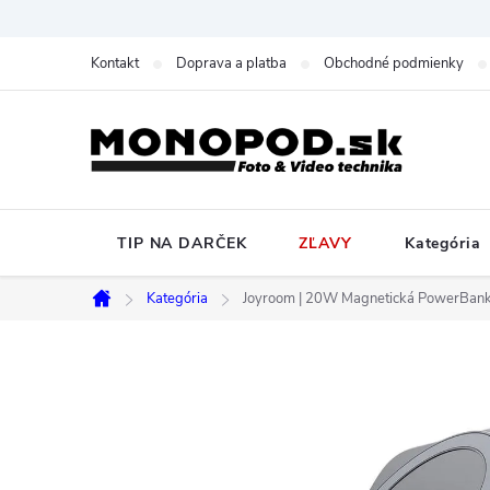
Prejsť
na
Kontakt
Doprava a platba
Obchodné podmienky
obsah
TIP NA DARČEK
ZĽAVY
Kategória
Kategória
Joyroom | 20W Magnetická PowerBan
Domov