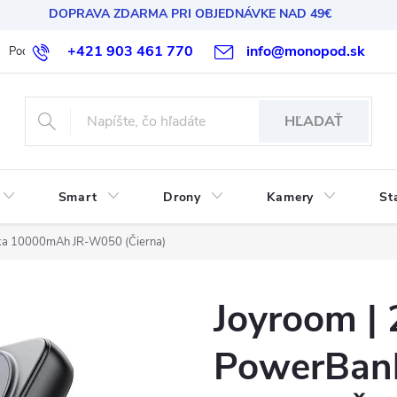
DOPRAVA ZDARMA PRI OBJEDNÁVKE NAD 49€
+421 903 461 770
info@monopod.sk
Podmienky ochrany osobných údajov
Reklamácia a vrátenie
HĽADAŤ
Smart
Drony
Kamery
St
ka 10000mAh JR-W050 (Čierna)
Joyroom |
PowerBan