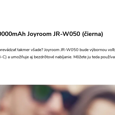
000mAh Joyroom JR-W050 (čierna)
prevádzať takmer všade? Joyroom JR-W050 bude výbornou voľbo
 a umožňuje aj bezdrôtové nabíjanie. Môžete ju teda používať 