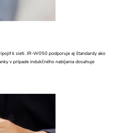
ripojiť k sieti. JR-W050 podporuje aj štandardy ako
nky v prípade indukčného nabíjania dosahuje