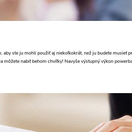
 aby ste ju mohli použiť aj niekoľkokrát, než ju budete musieť p
ia môžete nabiť behom chvíľky! Navyše výstupný výkon powerba