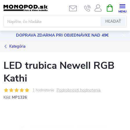
Prejsť
NÁKUPN
KOŠÍK
na
obsah
HĽADAŤ
DOPRAVA ZDARMA PRI OBJEDNÁVKE NAD 49€
Kategória
LED trubica Newell RGB
Kathi
Podrobnosti hodnotenia
1 hodnotenie
Kód:
MP1326