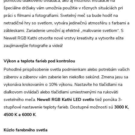
pomocou diaľkového ovládača, ako aj možnosť inštalácie na
špeciálne držiaky vám umožnia použitie v rôznych situáciách pri
práci s filmami a fotografiami. Svetelný meč sa bude hodiť na
netradičné hry so svetlom, vytvára jedinečnú atmosféru s farbami a
zábleskami. Zariadenie umožní aj efektné „maľovanie svetlom“. S
Newell RGB Kathi otvoríte nové vrstvy kreativity a vytvoríte ešte
zaujímavejšie fotografie a videá!
Výkon a teplota farieb pod kontrolou
Pohodlné prispôsobenie svetla podmienkam alebo potrebám vašich
záberov a záberov vám zaberie len niekoľko sekúnd. Zmena jasu sa
vykonáva krokovaním o 10% výkonu. Nastavíte ho tlačidlami na
diaľkovom ovládači alebo tlačidlami umiestnenými na rukoväti
svetelného meča.
Newell RGB Kathi LED svetlo
tiež ponúka 3-
stupňové nastavenie teploty farieb. Dostupné možnosti sú
3000 K,
4500 K a 6000 K
.
Kúzlo farebného svetla