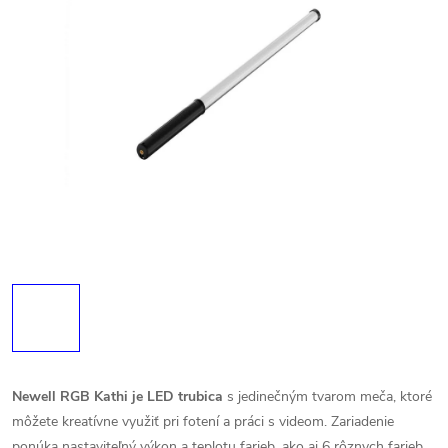
Newell RGB Kathi je LED trubica
s jedinečným tvarom meča, ktoré
môžete kreatívne využiť pri fotení a práci s videom. Zariadenie
ponúka nastaviteľný výkon a teplotu farieb, ako aj 6 rôznych farieb