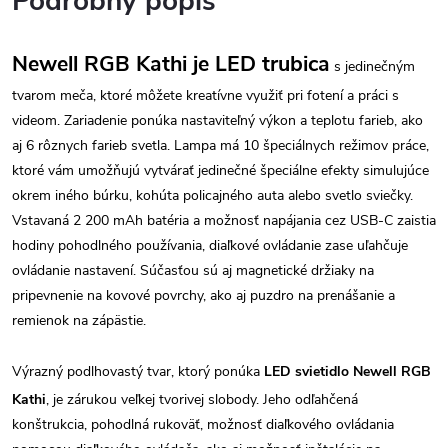
Podrobný popis
Newell RGB Kathi je LED trubica
s jedinečným
tvarom meča, ktoré môžete kreatívne využiť pri fotení a práci s
videom. Zariadenie ponúka nastaviteľný výkon a teplotu farieb, ako
aj 6 rôznych farieb svetla. Lampa má 10 špeciálnych režimov práce,
ktoré vám umožňujú vytvárať jedinečné špeciálne efekty simulujúce
okrem iného búrku, kohúta policajného auta alebo svetlo sviečky.
Vstavaná 2 200 mAh batéria a možnosť napájania cez USB-C zaistia
hodiny pohodlného používania, diaľkové ovládanie zase uľahčuje
ovládanie nastavení. Súčasťou sú aj magnetické držiaky na
pripevnenie na kovové povrchy, ako aj puzdro na prenášanie a
remienok na zápästie.
Výrazný podlhovastý tvar, ktorý ponúka
LED svietidlo Newell RGB
Kathi
, je zárukou veľkej tvorivej slobody. Jeho odľahčená
konštrukcia, pohodlná rukoväť, možnosť diaľkového ovládania