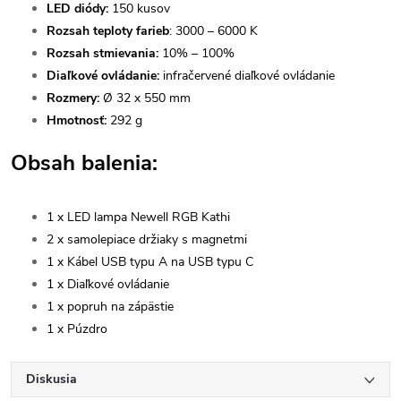
LED diódy:
150 kusov
Rozsah teploty farieb
: 3000 – 6000 K
Rozsah stmievania:
10% – 100%
Diaľkové ovládanie:
infračervené diaľkové ovládanie
Rozmery:
Ø 32 x 550 mm
Hmotnosť:
292 g
Obsah balenia:
1 x LED lampa Newell RGB Kathi
2 x samolepiace držiaky s magnetmi
1 x Kábel USB typu A na USB typu C
1 x Diaľkové ovládanie
1 x popruh na zápästie
1 x Púzdro
Diskusia