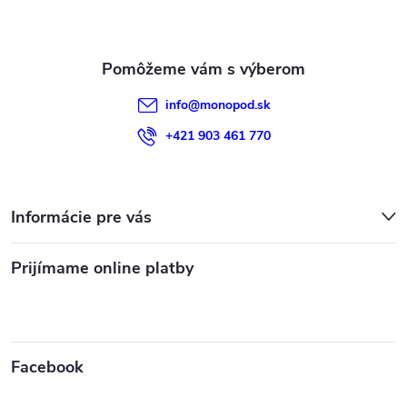
i
e
info
@
monopod.sk
+421 903 461 770
Informácie pre vás
Prijímame online platby
Facebook