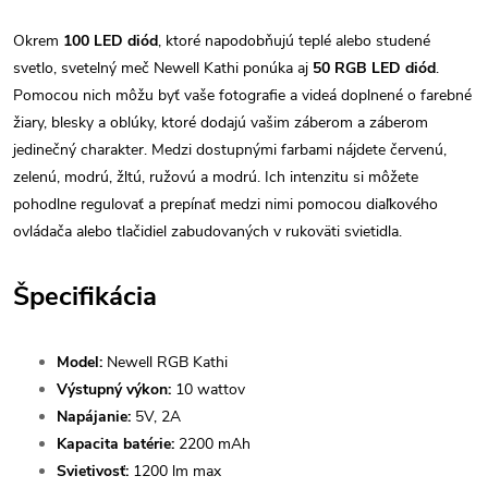
Okrem
100 LED diód
, ktoré napodobňujú teplé alebo studené
svetlo, svetelný meč Newell Kathi ponúka aj
50 RGB LED diód
.
Pomocou nich môžu byť vaše fotografie a videá doplnené o farebné
žiary, blesky a oblúky, ktoré dodajú vašim záberom a záberom
jedinečný charakter. Medzi dostupnými farbami nájdete červenú,
zelenú, modrú, žltú, ružovú a modrú. Ich intenzitu si môžete
pohodlne regulovať a prepínať medzi nimi pomocou diaľkového
ovládača alebo tlačidiel zabudovaných v rukoväti svietidla.
Špecifikácia
Model:
Newell RGB Kathi
Výstupný výkon:
10 wattov
Napájanie:
5V, 2A
Kapacita batérie:
2200 mAh
Svietivosť:
1200 lm max