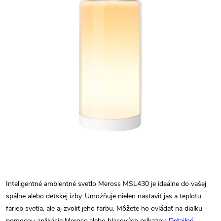
Inteligentné ambientné svetlo Meross MSL430 je ideálne do vašej
spálne alebo detskej izby. Umožňuje nielen nastaviť jas a teplotu
farieb svetla, ale aj zvoliť jeho farbu. Môžete ho ovládať na diaľku -
pomocou aplikácie Meross alebo hlasových príkazov.
Detailné