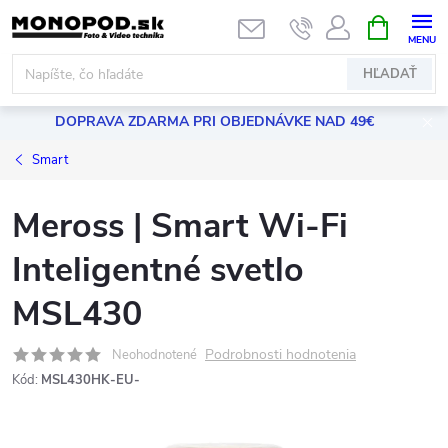
Prejsť
NÁKUPN
KOŠÍK
na
obsah
HĽADAŤ
DOPRAVA ZDARMA PRI OBJEDNÁVKE NAD 49€
Smart
Meross | Smart Wi-Fi
Inteligentné svetlo
MSL430
Podrobnosti hodnotenia
Neohodnotené
Kód:
MSL430HK-EU-