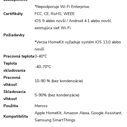
*Nepodporuje Wi-Fi Enterprise.
Certifikáty
FCC, CE, RoHS, WEEE
iOS 9 alebo novší / Android 4.1 alebo novší,
existujúca sieť Wi-Fi
Požiadavky
*Verzia HomeKit vyžaduje systém iOS 13.0 alebo
novší.
Pracovná teplota
0-40°C
Teplota
-40-70°C
skladovania
Pracovná
10-90 % (bez kondenzácie)
vlhkosť
Skladovacia
5-90% (bez kondenzácie)
vlhkosť
Použitie
Meross
Apple HomeKit, Amazon Alexa, Google Assistant,
Kompatibilita
Samsung SmartThings