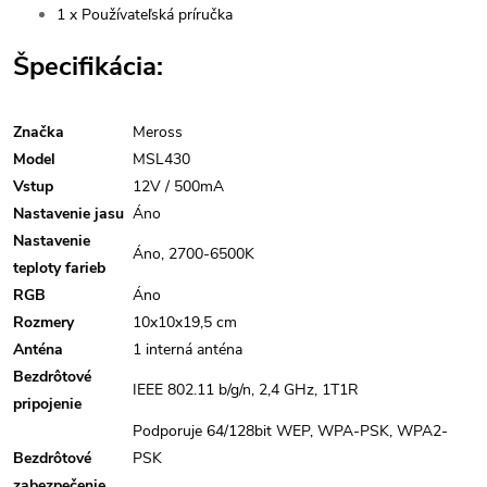
1 x Používateľská príručka
Špecifikácia:
Značka
Meross
Model
MSL430
Vstup
12V / 500mA
Nastavenie jasu
Áno
Nastavenie
Áno, 2700-6500K
teploty farieb
RGB
Áno
Rozmery
10x10x19,5 cm
Anténa
1 interná anténa
Bezdrôtové
IEEE 802.11 b/g/n, 2,4 GHz, 1T1R
pripojenie
Podporuje 64/128bit WEP, WPA-PSK, WPA2-
Bezdrôtové
PSK
zabezpečenie