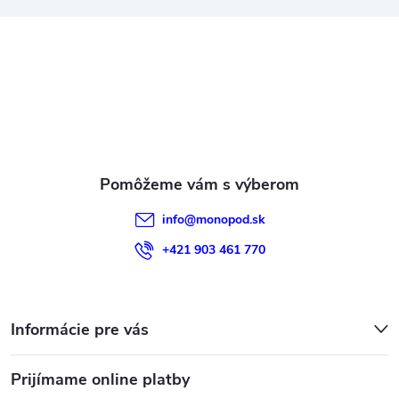
ä
t
i
e
info
@
monopod.sk
+421 903 461 770
Informácie pre vás
Prijímame online platby