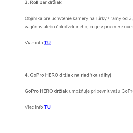
3. Roll bar držiak
Objímka pre uchytenie kamery na rúrky / rámy od 3,5
vagónov alebo čokoľvek iného, čo je v priemere uv
Viac info
TU
4. GoPro HERO držiak na riadítka (dlhý)
GoPro HERO držiak
umožňuje pripevniť vašu GoPr
Viac info
TU