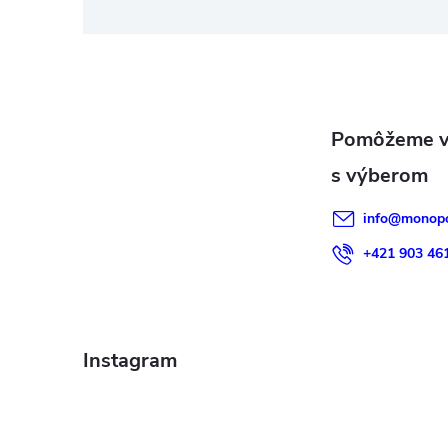
á
p
ä
t
i
info
@
monopo
e
+421 903 46
Instagram