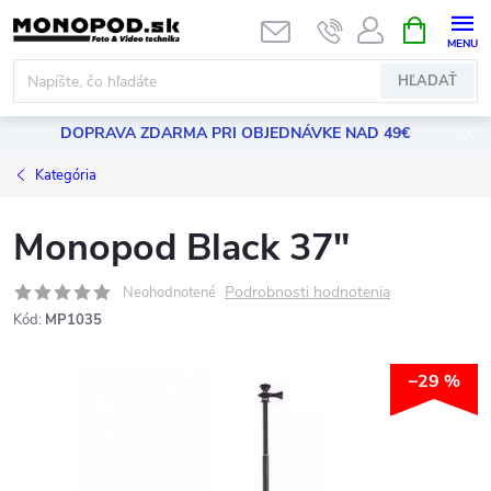
Prejsť
NÁKUPN
KOŠÍK
na
obsah
HĽADAŤ
DOPRAVA ZDARMA PRI OBJEDNÁVKE NAD 49€
Kategória
Monopod Black 37"
Podrobnosti hodnotenia
Neohodnotené
Kód:
MP1035
–29 %