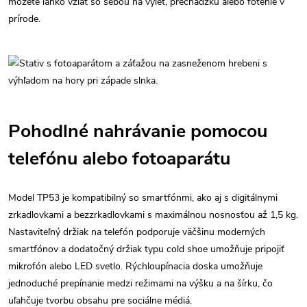
môžete ľahko vziať so sebou na výlet, prechádzku alebo fotenie v
prírode.
Pohodlné nahrávanie pomocou
telefónu alebo fotoaparátu
Model TP53 je kompatibilný so smartfónmi, ako aj s digitálnymi
zrkadlovkami a bezzrkadlovkami s maximálnou nosnosťou až 1,5 kg.
Nastaviteľný držiak na telefón podporuje väčšinu moderných
smartfónov a dodatočný držiak typu cold shoe umožňuje pripojiť
mikrofón alebo LED svetlo. Rýchloupínacia doska umožňuje
jednoduché prepínanie medzi režimami na výšku a na šírku, čo
uľahčuje tvorbu obsahu pre sociálne médiá.