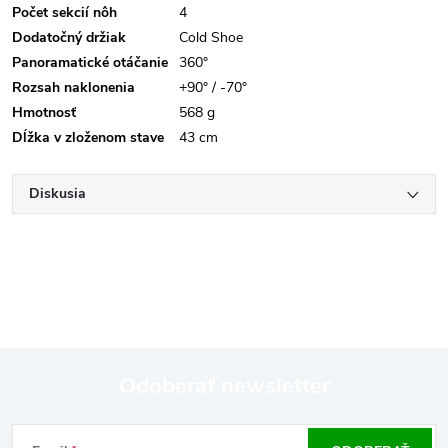
Počet sekcií nôh
4
Dodatočný držiak
Cold Shoe
Panoramatické otáčanie
360°
Rozsah naklonenia
+90° / -70°
Hmotnosť
568 g
Dĺžka v zloženom stave
43 cm
Diskusia
Odoberať newsletter
Z