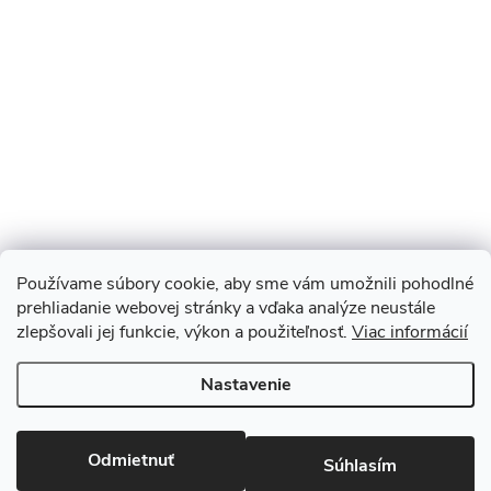
Používame súbory cookie, aby sme vám umožnili pohodlné
prehliadanie webovej stránky a vďaka analýze neustále
zlepšovali jej funkcie, výkon a použiteľnosť.
Viac informácií
Sledovať na Instagrame
Nastavenie
Copyright 2026
Monopod.sk
. Všetky práva vyhradené.
Upraviť
nastavenie cookies
Odmietnuť
Súhlasím
Vytvoril Shoptet