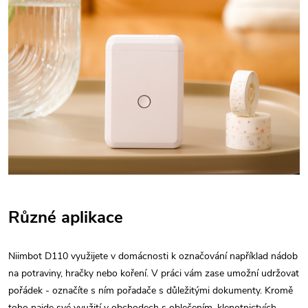
Různé aplikace
Niimbot D110 využijete v domácnosti k označování například nádob
na potraviny, hračky nebo koření. V práci vám zase umožní udržovat
pořádek - označíte s ním pořadače s důležitými dokumenty. Kromě
toho najde své využití v obchodech s oblečením, klenotnictvích,