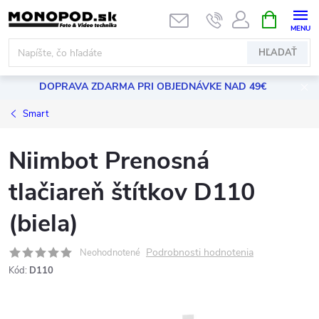
Prejsť
NÁKUPN
KOŠÍK
na
obsah
HĽADAŤ
DOPRAVA ZDARMA PRI OBJEDNÁVKE NAD 49€
Smart
Niimbot Prenosná
tlačiareň štítkov D110
(biela)
Podrobnosti hodnotenia
Neohodnotené
Kód:
D110