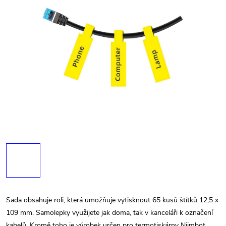
Sada obsahuje roli, která umožňuje vytisknout 65 kusů štítků 12,5 x
109 mm. Samolepky využijete jak doma, tak v kanceláři k označení
kabelů. Kromě toho je výrobek určen pro termotiskárny Niimbot