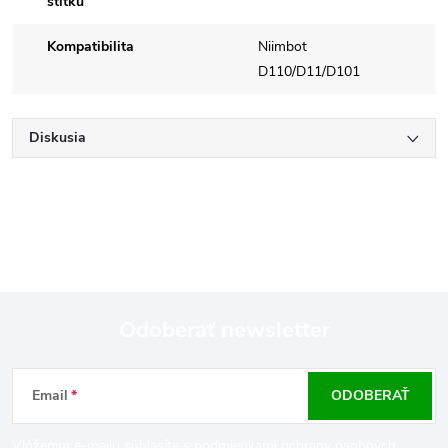
štítků
Kompatibilita
Niimbot
D110/D11/D101
Diskusia
Odoberať newsletter
Z
Email
ODOBERAŤ
á
Vložením e-mailu súhlasíte s
podmienkami ochrany osobných