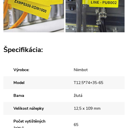
Špecifikácia:
Výrobce:
Niimbot
Model
T12.5*74+35-65
Barva
žlutá
Velikost nálepky
12,5 x 109 mm
Počet vytištěných
65