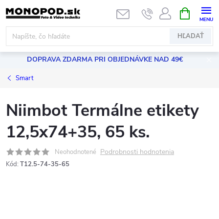
Prejsť
NÁKUPN
KOŠÍK
na
obsah
HĽADAŤ
DOPRAVA ZDARMA PRI OBJEDNÁVKE NAD 49€
Smart
Niimbot Termálne etikety
12,5x74+35, 65 ks.
Podrobnosti hodnotenia
Neohodnotené
Kód:
T12.5-74-35-65