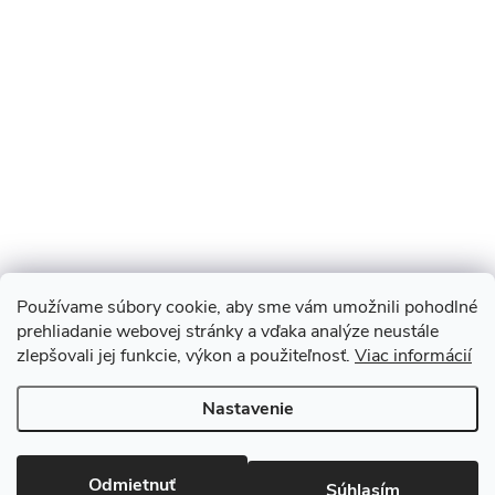
Používame súbory cookie, aby sme vám umožnili pohodlné
prehliadanie webovej stránky a vďaka analýze neustále
zlepšovali jej funkcie, výkon a použiteľnosť.
Viac informácií
Sledovať na Instagrame
Nastavenie
Copyright 2026
Monopod.sk
. Všetky práva vyhradené.
Upraviť
nastavenie cookies
Odmietnuť
Súhlasím