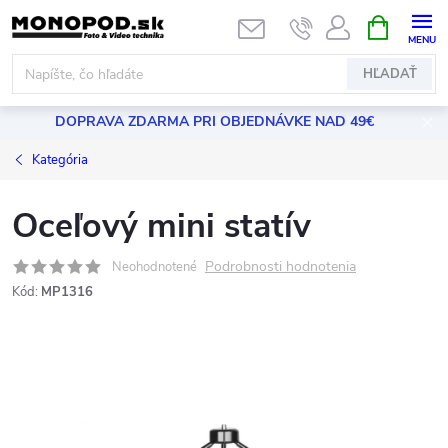
Prejsť
NÁKUPN
KOŠÍK
na
obsah
HĽADAŤ
DOPRAVA ZDARMA PRI OBJEDNÁVKE NAD 49€
Kategória
Oceľový mini statív
Podrobnosti hodnotenia
Neohodnotené
Kód:
MP1316