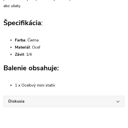
ako uliaty.
Špecifikácia
:
Farba
: Čierna
Materiál
: Oceľ
Závit
: 1/4
Balenie obsahuje:
1 x Oceľový mini statív
Diskusia