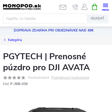
Prejsť
NÁKUPN
KOŠÍK
na
obsah
HĽADAŤ
DOPRAVA ZDARMA PRI OBJEDNÁVKE NAD 49€
Kategória
PGYTECH | Prenosné
púzdro pro DJI AVATA
Podrobnosti hodnotenia
Neohodnotené
Kód:
P-36B-030