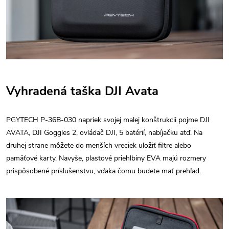
Vyhradená taška DJI Avata
PGYTECH P-36B-030 napriek svojej malej konštrukcii pojme DJI
AVATA, DJI Goggles 2, ovládač DJI, 5 batérií, nabíjačku atď. Na
druhej strane môžete do menších vreciek uložiť filtre alebo
pamäťové karty. Navyše, plastové priehlbiny EVA majú rozmery
prispôsobené príslušenstvu, vďaka čomu budete mať prehľad.