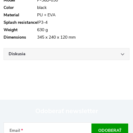
Model
P-36B-030
Color
black
Material
PU + EVA
Splash resistance
IP3-4
Weight
630 g
Dimensions
345 x 240 x 120 mm
Diskusia
Odoberať newsletter
Z
Email
ODOBERAŤ