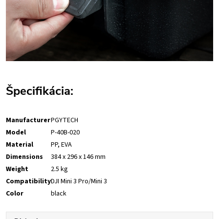
Špecifikácia:
Manufacturer
PGYTECH
Model
P-40B-020
Material
PP, EVA
Dimensions
384 x 296 x 146 mm
Weight
2.5 kg
Compatibility
DJI Mini 3 Pro/Mini 3
Color
black