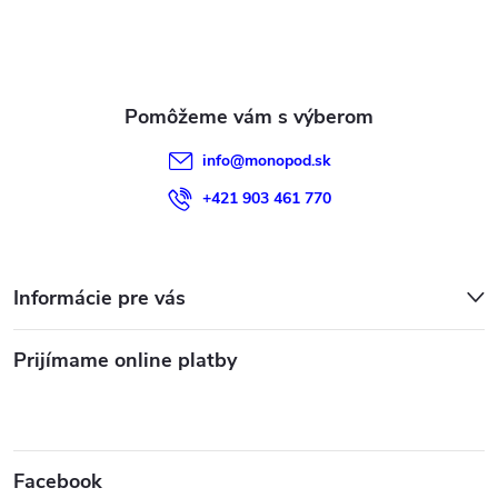
i
e
info
@
monopod.sk
+421 903 461 770
Informácie pre vás
Prijímame online platby
Facebook