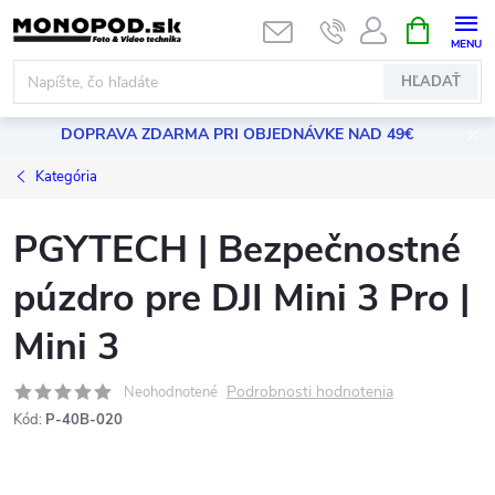
Prejsť
NÁKUPN
KOŠÍK
na
obsah
HĽADAŤ
DOPRAVA ZDARMA PRI OBJEDNÁVKE NAD 49€
Kategória
PGYTECH | Bezpečnostné
púzdro pre DJI Mini 3 Pro |
Mini 3
Podrobnosti hodnotenia
Neohodnotené
Kód:
P-40B-020