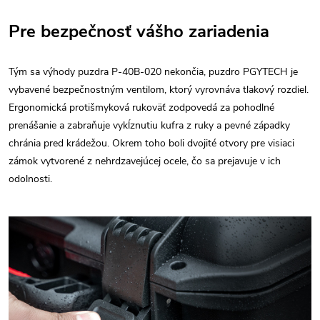
Pre bezpečnosť vášho zariadenia
Tým sa výhody puzdra P-40B-020 nekončia, puzdro PGYTECH je
vybavené bezpečnostným ventilom, ktorý vyrovnáva tlakový rozdiel.
Ergonomická protišmyková rukoväť zodpovedá za pohodlné
prenášanie a zabraňuje vykĺznutiu kufra z ruky a pevné západky
chránia pred krádežou. Okrem toho boli dvojité otvory pre visiaci
zámok vytvorené z nehrdzavejúcej ocele, čo sa prejavuje v ich
odolnosti.