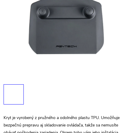
Kryt je vyrobený z pružného a odolného plastu TPU. Umožňuje
bezpečnú prepravu aj skladovanie ovládača, takže sa nemusíte
obávať poškodenia zariadenia. Okrem toho vám jeho inštalácia