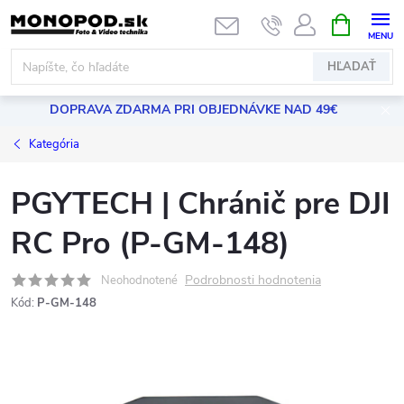
Prejsť
NÁKUPN
KOŠÍK
na
obsah
HĽADAŤ
DOPRAVA ZDARMA PRI OBJEDNÁVKE NAD 49€
Kategória
PGYTECH | Chránič pre DJI
RC Pro (P-GM-148)
Podrobnosti hodnotenia
Neohodnotené
Kód:
P-GM-148