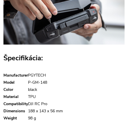
Špecifikácia:
Manufacturer
PGYTECH
Model
P-GM-148
Color
black
Material
TPU
Compatibility
DJI RC Pro
Dimensions
188 x 143 x 56 mm
Weight
98 g