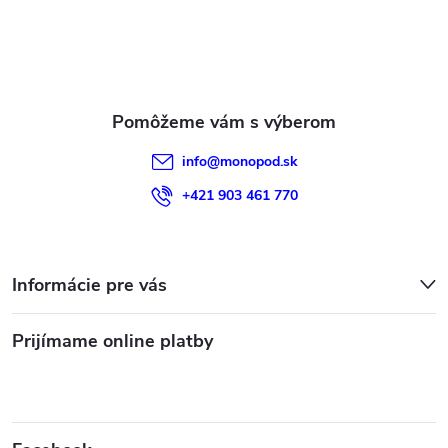
t
i
e
info
@
monopod.sk
+421 903 461 770
Informácie pre vás
Prijímame online platby