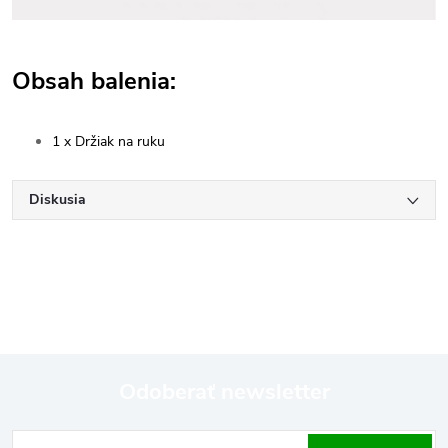
Obsah balenia:
1 x Držiak na ruku
Diskusia
Odoberať newsletter
Z