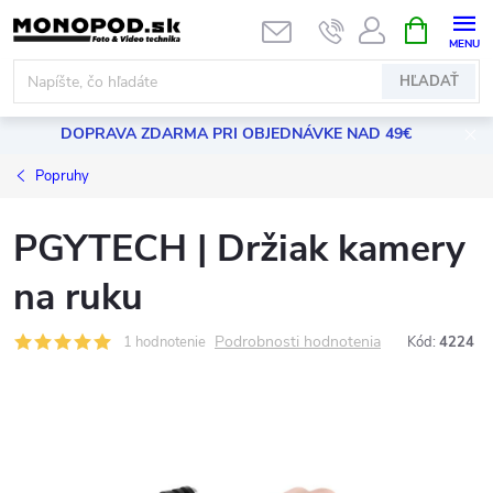
Prejsť
NÁKUPN
KOŠÍK
na
obsah
HĽADAŤ
DOPRAVA ZDARMA PRI OBJEDNÁVKE NAD 49€
Popruhy
PGYTECH | Držiak kamery
na ruku
Podrobnosti hodnotenia
1 hodnotenie
Kód:
4224