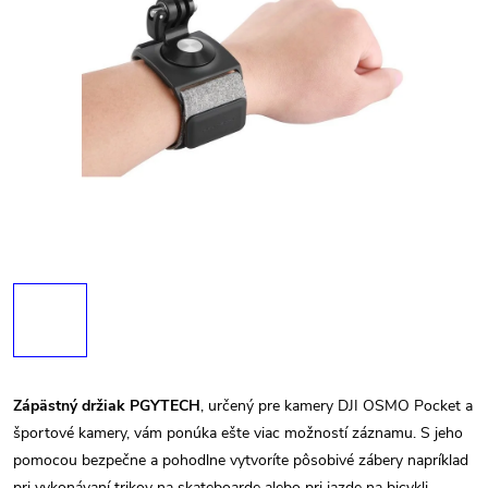
Zápästný držiak PGYTECH
, určený pre kamery DJI OSMO Pocket a
športové kamery, vám ponúka ešte viac možností záznamu. S jeho
pomocou bezpečne a pohodlne vytvoríte pôsobivé zábery napríklad
pri vykonávaní trikov na skateboarde alebo pri jazde na bicykli.