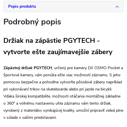
Popis produktu
Podrobný popis
Držiak na zápästie PGYTECH
-
vytvorte ešte zaujímavejšie zábery
Zápästný držiak PGYTECH
, určený pre kamery DJI OSMO Pocket a
športové kamery, vám ponúka ešte viac možností záznamu. S jeho
pomocou bezpečne a pohodlne vytvoríte pôsobivé zábery napríklad
pri vykonávaní trikov na skateboarde alebo pri jazde na bicykli.
Vďaka širokej kompatibilite, možnosti otáčania montážnej základne
o 360° a voľnému nastaveniu uhla záznamu vám tento držiak,
vyrobený z materiálov vynikajúcej kvality, umožní pripraviť videá plne
v súlade s vašimi predstavami.