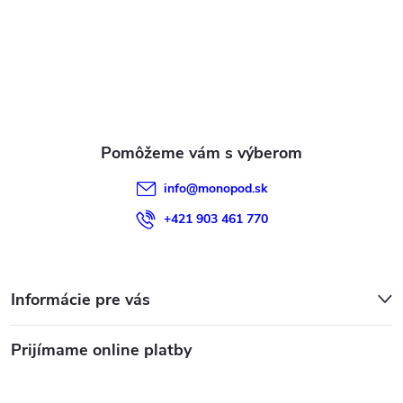
ä
t
i
e
info
@
monopod.sk
+421 903 461 770
Informácie pre vás
Prijímame online platby