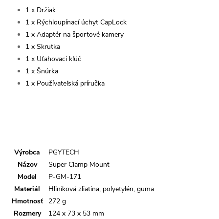
1 x Držiak
1 x Rýchloupínací úchyt CapLock
1 x Adaptér na športové kamery
1 x Skrutka
1 x Uťahovací kľúč
1 x Šnúrka
1 x Používateľská príručka
Výrobca
PGYTECH
Názov
Super Clamp Mount
Model
P-GM-171
Materiál
Hliníková zliatina, polyetylén, guma
Hmotnosť
272 g
Rozmery
124 x 73 x 53 mm