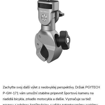
Zachyťte svoj ďalší výlet z neobvyklej perspektívy. Držiak PGYTECH
P-GM-171 vám umožní stabilne pripevniť športovú kameru na
riadidlá bicykla, zrkadlo motocykla a ďalšie. Vyznačuje sa tiež
pevnou a odolnou konštrukciou a vďaka patentovanému systému