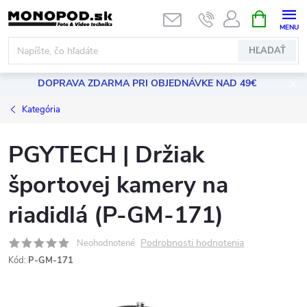
Prejsť
NÁKUPN
KOŠÍK
na
obsah
HĽADAŤ
DOPRAVA ZDARMA PRI OBJEDNÁVKE NAD 49€
Kategória
PGYTECH | Držiak
športovej kamery na
riadidlá (P-GM-171)
Podrobnosti hodnotenia
Neohodnotené
Kód:
P-GM-171