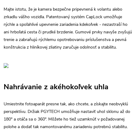
Majte istotu, že je kamera bezpečne pripevnená k volantu alebo
zrkadlu vášho vozidla. Patentovaný systém CapLock umožňuje
rýchle a spoľahlivé upevnenie zariadenia kdekoľvek - nezastraší ho
ani hrboľatá cesta či prudké brzdenie. Gumové prvky navyše zvyšujú
trenie a zabraňujú rýchlemu opotrebovaniu príslušenstva a pevná
konštrukcia z hliníkovej zliatiny zaručuje odolnosť a stabilitu.
Nahrávanie z akéhokoľvek uhla
Umiestnite fotoaparát presne tak, ako chcete, a získajte neobvyklú
perspektívu. Držiak PGYTECH umožňuje nastaviť uhol sklonu až do
180° a otáča sa o 360°. Môžete ho tiež uzamknúť v požadovanej
polohe a dodať tak namontovanému zariadeniu potrebnú stabilitu.