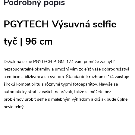
Podrobný popis
PGYTECH Výsuvná selfie
tyč | 96 cm
Držiak na selfie PGYTECH P-GM-174 vám pomôže zachytiť
nezabudnuteľné okamihy a umožní vám zdieľať vaše dobrodružstvá
a emócie s blízkymi a so svetom. Štandardné rozhranie 1/4 zaisťuje
širokú kompatibilitu s rôznymi typmi fotoaparátov. Navyše sa
automaticky stratí z vašich nahrávok, takže si môžete bez
problémov urobiť selfie s malebným výhľadom a držiak bude úplne
neviditeľný.