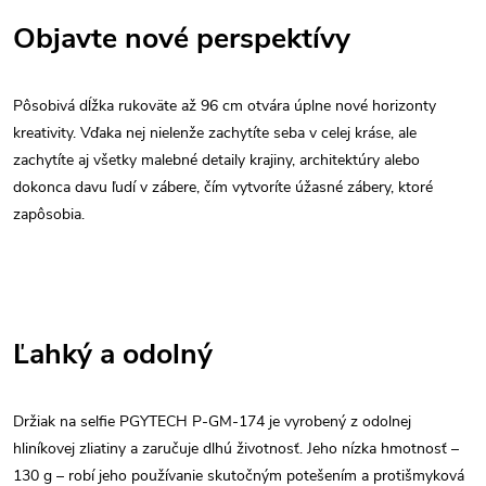
Objavte nové perspektívy
Pôsobivá dĺžka rukoväte až 96 cm otvára úplne nové horizonty
kreativity. Vďaka nej nielenže zachytíte seba v celej kráse, ale
zachytíte aj všetky malebné detaily krajiny, architektúry alebo
dokonca davu ľudí v zábere, čím vytvoríte úžasné zábery, ktoré
zapôsobia.
Ľahký a odolný
Držiak na selfie PGYTECH P-GM-174 je vyrobený z odolnej
hliníkovej zliatiny a zaručuje dlhú životnosť. Jeho nízka hmotnosť –
130 g – robí jeho používanie skutočným potešením a protišmyková