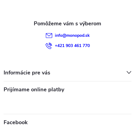
i
e
info
@
monopod.sk
+421 903 461 770
Informácie pre vás
Prijímame online platby
Facebook