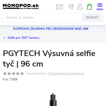
Prejsť
NÁKUPN
KOŠÍK
na
obsah
HĽADAŤ
DOPRAVA ZDARMA PRI OBJEDNÁVKE NAD 49€
Selfie pre 360° kamery
PGYTECH Výsuvná selfie
tyč | 96 cm
Podrobnosti hodnotenia
Neohodnotené
Kód:
7309