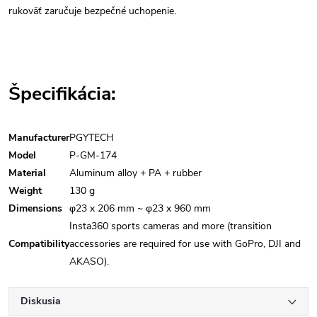
rukoväť zaručuje bezpečné uchopenie.
Špecifikácia:
Manufacturer
PGYTECH
Model
P-GM-174
Material
Aluminum alloy + PA + rubber
Weight
130 g
Dimensions
φ23 x 206 mm ~ φ23 x 960 mm
Insta360 sports cameras and more (transition
Compatibility
accessories are required for use with GoPro, DJI and
AKASO).
Diskusia